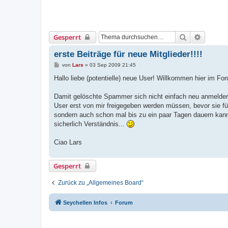
Suche
Erweiter
Gesperrt
erste Beiträge für neue Mitglieder!!!!
B
von
Lars
»
03 Sep 2009 21:45
e
i
Hallo liebe (potentielle) neue User! Willkommen hier im Fo
t
r
a
Damit gelöschte Spammer sich nicht einfach neu anmelden
g
User erst von mir freigegeben werden müssen, bevor sie für
sondern auch schon mal bis zu ein paar Tagen dauern kann 
sicherlich Verständnis...
Ciao Lars
Gesperrt
Zurück zu „Allgemeines Board“
Seychellen Infos
Forum