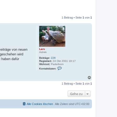
1 Beitrag • Seite
1
von
1
Lars
Beiträge von neuen
Admin
h geschehen wird
Beiträge:
226
d haben dafür
Registriert:
24 Okt 2001 18:17
Wohnort:
Paderborn
K
Kontaktdaten:
o
n
t
N
a
a
k
1 Beitrag • Seite
1
von
1
c
t
h
d
o
a
Gehe zu
t
b
e
e
n
n
Alle Cookies löschen
Alle Zeiten sind
UTC+02:00
v
o
n
L