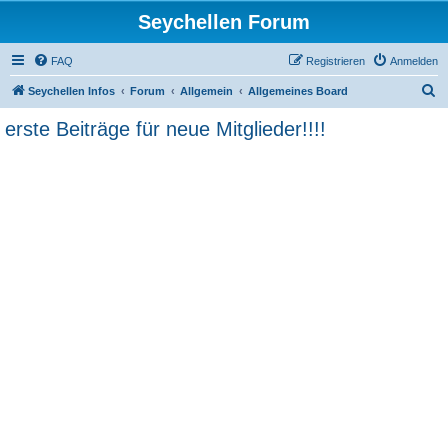
Seychellen Forum
FAQ
Registrieren
Anmelden
S
Seychellen Infos
Forum
Allgemein
Allgemeines Board
u
erste Beiträge für neue Mitglieder!!!!
c
h
e