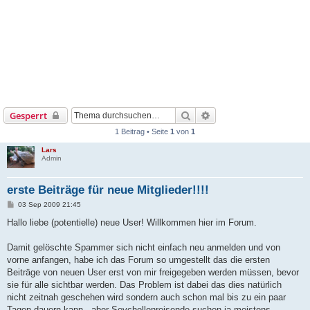
Suche
Erweiterte Suche
Gesperrt
1 Beitrag • Seite
1
von
1
Lars
Admin
erste Beiträge für neue Mitglieder!!!!
B
03 Sep 2009 21:45
e
i
Hallo liebe (potentielle) neue User! Willkommen hier im Forum.
t
r
a
Damit gelöschte Spammer sich nicht einfach neu anmelden und von
g
vorne anfangen, habe ich das Forum so umgestellt das die ersten
Beiträge von neuen User erst von mir freigegeben werden müssen, bevor
sie für alle sichtbar werden. Das Problem ist dabei das dies natürlich
nicht zeitnah geschehen wird sondern auch schon mal bis zu ein paar
Tagen dauern kann - aber Seychellenreisende suchen ja meistens