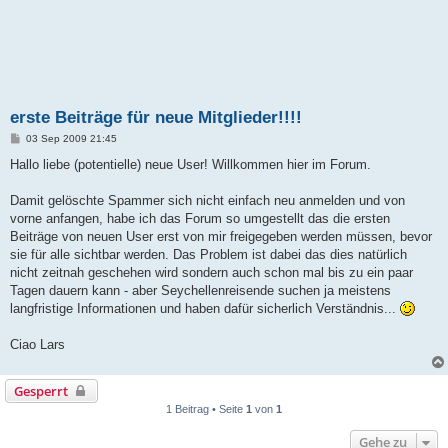
erste Beiträge für neue Mitglieder!!!!
B
03 Sep 2009 21:45
e
i
Hallo liebe (potentielle) neue User! Willkommen hier im Forum.
t
r
a
Damit gelöschte Spammer sich nicht einfach neu anmelden und von
g
vorne anfangen, habe ich das Forum so umgestellt das die ersten
Beiträge von neuen User erst von mir freigegeben werden müssen, bevor
sie für alle sichtbar werden. Das Problem ist dabei das dies natürlich
nicht zeitnah geschehen wird sondern auch schon mal bis zu ein paar
Tagen dauern kann - aber Seychellenreisende suchen ja meistens
langfristige Informationen und haben dafür sicherlich Verständnis...
Ciao Lars
Gesperrt
1 Beitrag • Seite
1
von
1
Gehe zu