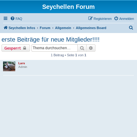
Seychellen Forum
FAQ
Registrieren
Anmelden
S
Seychellen Infos
Forum
Allgemein
Allgemeines Board
u
erste Beiträge für neue Mitglieder!!!!
c
Suche
Erweiterte Suche
Gesperrt
h
1 Beitrag • Seite
1
von
1
e
Lars
Admin