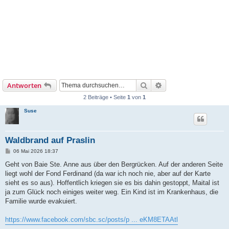
Suche
Erweiterte Suche
Antworten
2 Beiträge • Seite
1
von
1
Suse
Waldbrand auf Praslin
B
06 Mai 2026 18:37
e
i
Geht von Baie Ste. Anne aus über den Bergrücken. Auf der anderen Seite
t
liegt wohl der Fond Ferdinand (da war ich noch nie, aber auf der Karte
r
a
sieht es so aus). Hoffentlich kriegen sie es bis dahin gestoppt, Maital ist
g
ja zum Glück noch einiges weiter weg. Ein Kind ist im Krankenhaus, die
Familie wurde evakuiert.
https://www.facebook.com/sbc.sc/posts/p ... eKM8ETAAtl