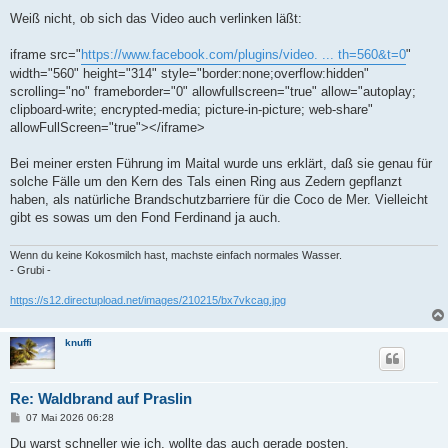
Weiß nicht, ob sich das Video auch verlinken läßt:
iframe src="
https://www.facebook.com/plugins/video. ... th=560&t=0
"
width="560" height="314" style="border:none;overflow:hidden"
scrolling="no" frameborder="0" allowfullscreen="true" allow="autoplay;
clipboard-write; encrypted-media; picture-in-picture; web-share"
allowFullScreen="true"></iframe>
Bei meiner ersten Führung im Maital wurde uns erklärt, daß sie genau für
solche Fälle um den Kern des Tals einen Ring aus Zedern gepflanzt
haben, als natürliche Brandschutzbarriere für die Coco de Mer. Vielleicht
gibt es sowas um den Fond Ferdinand ja auch.
Wenn du keine Kokosmilch hast, machste einfach normales Wasser.
- Grubi -
https://s12.directupload.net/images/210215/bx7vkcag.jpg
knuffi
Re: Waldbrand auf Praslin
B
07 Mai 2026 06:28
e
i
Du warst schneller wie ich, wollte das auch gerade posten.