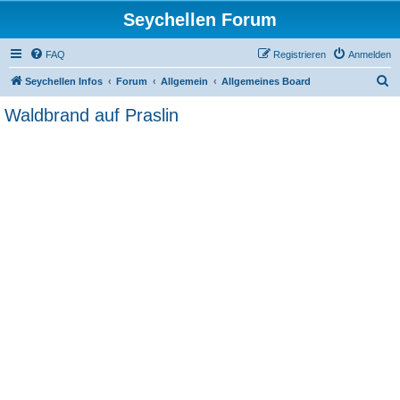
Seychellen Forum
FAQ
Registrieren
Anmelden
S
Seychellen Infos
Forum
Allgemein
Allgemeines Board
u
Waldbrand auf Praslin
c
h
e