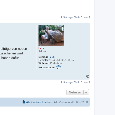
1 Beitrag • Seite
1
von
1
Lars
Beiträge von neuen
Admin
h geschehen wird
Beiträge:
226
d haben dafür
Registriert:
24 Okt 2001 18:17
Wohnort:
Paderborn
K
Kontaktdaten:
o
n
t
N
a
a
k
1 Beitrag • Seite
1
von
1
c
t
h
d
o
a
Gehe zu
t
b
e
e
n
n
Alle Cookies löschen
Alle Zeiten sind
UTC+02:00
v
o
n
L