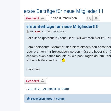
erste Beiträge für neue Mitglieder!!!!
Suche
Erweiter
Gesperrt
erste Beiträge für neue Mitglieder!!!!
B
von
Lars
»
03 Sep 2009 21:45
e
i
Hallo liebe (potentielle) neue User! Willkommen hier im Fo
t
r
a
Damit gelöschte Spammer sich nicht einfach neu anmelden
g
User erst von mir freigegeben werden müssen, bevor sie für
sondern auch schon mal bis zu ein paar Tagen dauern kann 
sicherlich Verständnis...
Ciao Lars
Gesperrt
Zurück zu „Allgemeines Board“
Seychellen Infos
Forum