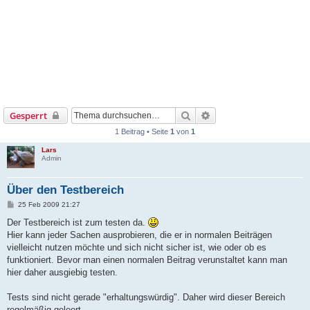
Suche
Erweiterte Suche
Gesperrt
1 Beitrag • Seite
1
von
1
Lars
Admin
Über den Testbereich
B
25 Feb 2009 21:27
e
i
Der Testbereich ist zum testen da.
t
Hier kann jeder Sachen ausprobieren, die er in normalen Beiträgen
r
a
vielleicht nutzen möchte und sich nicht sicher ist, wie oder ob es
g
funktioniert. Bevor man einen normalen Beitrag verunstaltet kann man
hier daher ausgiebig testen.
Tests sind nicht gerade "erhaltungswürdig". Daher wird dieser Bereich
regelmäßig geleert...