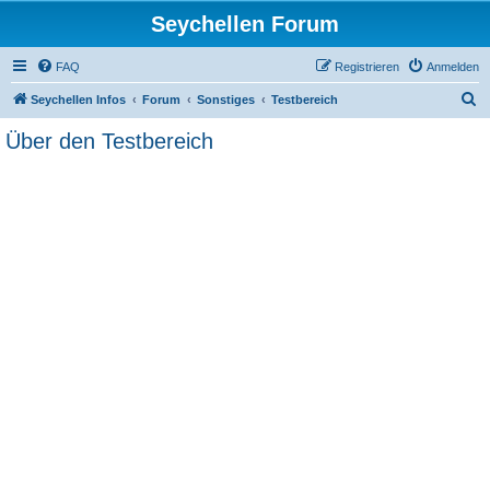
Seychellen Forum
FAQ
Registrieren
Anmelden
S
Seychellen Infos
Forum
Sonstiges
Testbereich
u
Über den Testbereich
c
h
e