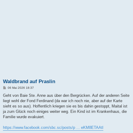
Waldbrand auf Praslin
B
06 Mai 2026 18:37
e
i
Geht von Baie Ste. Anne aus über den Bergrücken. Auf der anderen Seite
t
liegt wohl der Fond Ferdinand (da war ich noch nie, aber auf der Karte
r
a
sieht es so aus). Hoffentlich kriegen sie es bis dahin gestoppt, Maital ist
g
ja zum Glück noch einiges weiter weg. Ein Kind ist im Krankenhaus, die
Familie wurde evakuiert.
https://www.facebook.com/sbc.sc/posts/p ... eKM8ETAAtl