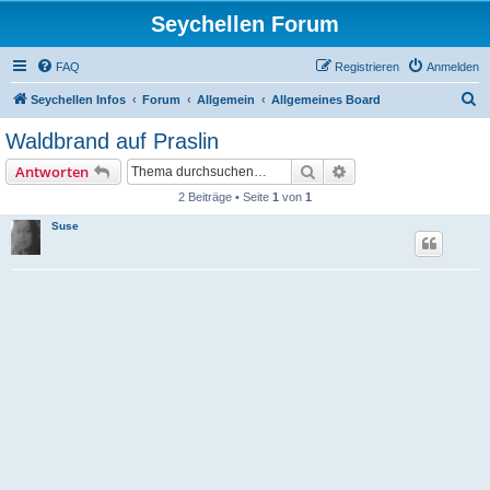
Seychellen Forum
FAQ
Registrieren
Anmelden
S
Seychellen Infos
Forum
Allgemein
Allgemeines Board
u
Waldbrand auf Praslin
c
Suche
Erweiterte Suche
Antworten
h
2 Beiträge • Seite
1
von
1
e
Suse