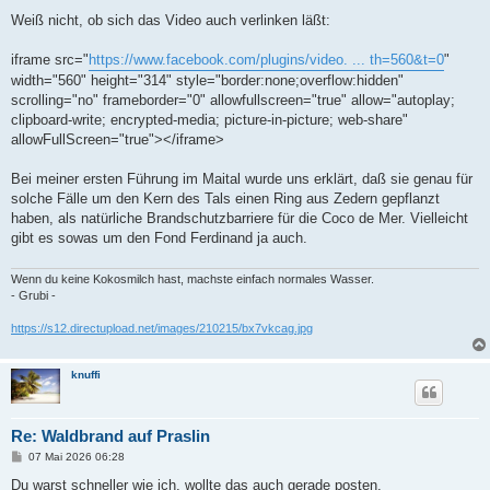
Weiß nicht, ob sich das Video auch verlinken läßt:
iframe src="
https://www.facebook.com/plugins/video. ... th=560&t=0
"
width="560" height="314" style="border:none;overflow:hidden"
scrolling="no" frameborder="0" allowfullscreen="true" allow="autoplay;
clipboard-write; encrypted-media; picture-in-picture; web-share"
allowFullScreen="true"></iframe>
Bei meiner ersten Führung im Maital wurde uns erklärt, daß sie genau für
solche Fälle um den Kern des Tals einen Ring aus Zedern gepflanzt
haben, als natürliche Brandschutzbarriere für die Coco de Mer. Vielleicht
gibt es sowas um den Fond Ferdinand ja auch.
Wenn du keine Kokosmilch hast, machste einfach normales Wasser.
- Grubi -
https://s12.directupload.net/images/210215/bx7vkcag.jpg
knuffi
Re: Waldbrand auf Praslin
B
07 Mai 2026 06:28
e
i
Du warst schneller wie ich, wollte das auch gerade posten.