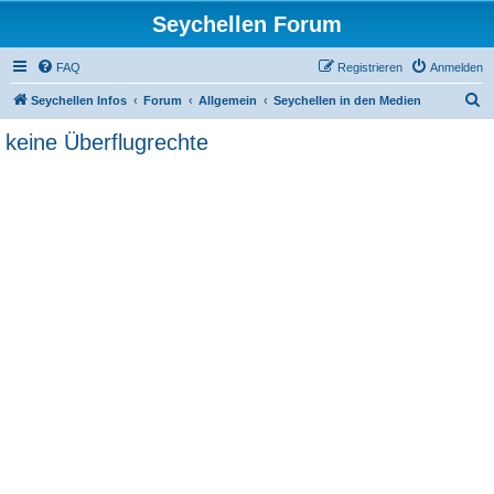
Seychellen Forum
FAQ
Registrieren
Anmelden
S
Seychellen Infos
Forum
Allgemein
Seychellen in den Medien
u
keine Überflugrechte
c
h
e