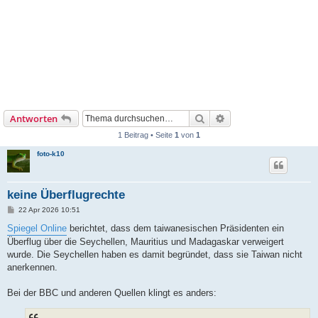
Suche
Erweiterte Suche
Antworten
1 Beitrag • Seite
1
von
1
foto-k10
keine Überflugrechte
B
22 Apr 2026 10:51
e
i
Spiegel Online
berichtet, dass dem taiwanesischen Präsidenten ein
t
Überflug über die Seychellen, Mauritius und Madagaskar verweigert
r
a
wurde. Die Seychellen haben es damit begründet, dass sie Taiwan nicht
g
anerkennen.
Bei der BBC und anderen Quellen klingt es anders: