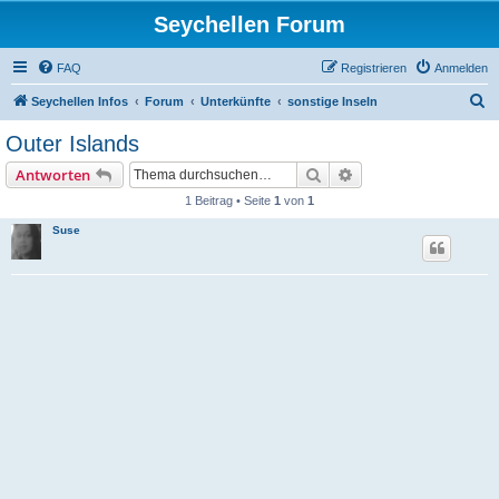
Seychellen Forum
FAQ
Registrieren
Anmelden
S
Seychellen Infos
Forum
Unterkünfte
sonstige Inseln
u
Outer Islands
c
Suche
Erweiterte Suche
Antworten
h
1 Beitrag • Seite
1
von
1
e
Suse