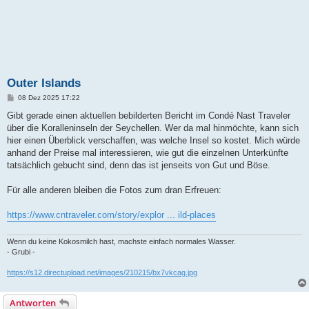
Outer Islands
B
08 Dez 2025 17:22
e
i
Gibt gerade einen aktuellen bebilderten Bericht im Condé Nast Traveler
t
über die Koralleninseln der Seychellen. Wer da mal hinmöchte, kann sich
r
a
hier einen Überblick verschaffen, was welche Insel so kostet. Mich würde
g
anhand der Preise mal interessieren, wie gut die einzelnen Unterkünfte
tatsächlich gebucht sind, denn das ist jenseits von Gut und Böse.
Für alle anderen bleiben die Fotos zum dran Erfreuen:
https://www.cntraveler.com/story/explor ... ild-places
Wenn du keine Kokosmilch hast, machste einfach normales Wasser.
- Grubi -
https://s12.directupload.net/images/210215/bx7vkcag.jpg
Antworten