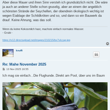
Aber diese Mauer und ihren Sinn versteh ich grundsätzlich nicht. Die wäre
ja auch an anderer Stelle schon gruselig, aber an einem der angeblich
schönsten Strände der Seychellen, der obendrein ökologisch wichtig ist
wegen Eiablage der Schildkröten und so, und dann so ein Bauwerk da
drauf. Keine Ahnung, was das soll.
Wenn du keine Kokosmilch hast, machste einfach normales Wasser.
- Grubi -
https://s12.directupload.net/images/210215/bx7vkcag.jpg
knuffi
Re: Mahe November 2025
B
13 Nov 2025 16:55
e
i
Ich mag sie einfach...Die Flughunde..Direkt am Pool, über uns im Baum
t
r
a
g