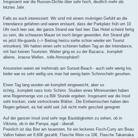
Insgesamt war die Russen-Dichte über sehr hoch, deutlich mehr als
letztes Jahr.
Falls es euch interessiert: Wir sind mit einem mulmigen Gefühl an die
Intendance gefahren und waren erstaunt, dass der Parkplatz früh um 10
Uhr noch leer war, der ganze Strand war fast leer. Das Hotel scheint fertig
zu sein, die schwazen Mauer ist noch länger geworden. Am Strand gibt
es jetzt life-guards (--> Beitrag heirzu siehe schon wieder ein Tourist
ertrunken). Wir hatten einen sehr schönen halben Tag an der Intendance,
mit fast keinen Touristen. Weiter ging es zu der Bazarca...komplett
alleine...krasse Wellen...tolle Atmosphäre!!
Ansonsten waren wir mehrmals am Sunset-Beach - auch sehr wenig los,
leider war es sehr wellig uns man hat wenig beim Schnrocheln gesehen.
Einen Tag lang wurden wir komplett eingeweicht, aber so
richtig...komplett nass trotz Schirm. Studien eines Mitreisenden haben
eine Regenmenge von ca 80l/ Stunde ergeben. Insgesamt war die Insel
sehr trocken, viele vertrocknete Blätter...Die Einheimischen haben den
Regen gefeiert, es hat wohl seit Juli nicht mehr gescheit geregnet.
Auf der ganzen Insel sind sehr rege Bautätigkeiten zu sehen, ob in
Viktoria, ob in der Pampa..egal - überall.
Preislich ist das Bier am teuersten, für ein leckeres Fisch-Curry am Beau
Vallon haben wir 8,60€ gezahlt, Flasche Wein ca 10€, Flasche Takamaka