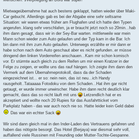
Mietwageübernahme hat auch bestens geklappt, hatten wieder über Maki-
Car gebucht. Allerdings gab es bei der Abgabe eine sehr seltsame
Situation: wir waren etwas früher am Flughafen und ich hatte den Typen
angerufen..klang sehr verschlafen, ja er braucht jetzt noch so 20min...hab
ihm dann gesagt, dass wir in der Sey-Bar warten. mittlerweile war mein
Mann schon wieder zum Auto gelaufen und der Typ kam in die Bar. Ich
bin dann mit ihm zum Auto gelaufen. Unterwegs erzählte er mir dann er
habe schon nach dem Auto geschaut aber es nicht gefunden..er müsse
dringend den linken Vorderreifen anschauen...Kam mir schon komisch
vor. Er stürmte auch gleich zu dem Reifen um mir einen Kratzer in der
Felge zu zeigen, er wollte uns das rauf hängen. Ich zeigte ihm dann den
Vermerk auf dem Übernahmeprotokoll, dass da der Schaden
eingezeichnet ist... er so: nein nein, das ist neu...ich Handy
rausgeholt..Tataaaaa Fotodoku von dem Schaden...Hat ihm gar nicht
getaugt, er wurde immer unwirscher. Habe ihm dann recht deutlich klar
gemacht, dass das so nicht läuft mit uns
Letzendlich hat er es
akzeptiert und wollte noch 20 Rupies für das Ausfahrtticket vom
Parkplatz haben - das war auch noch nie so. Hatte leider kein Geld dabei
Das war ein echter Sack
Wir sind dann gleich mal in den Inder-Laden des Vertrauens gefahren und
haben das nötigste besorgt. Das Hotel (Berjaya) war diesmal sehr voll,
auffallend viele Russinen mit Freunding oder Mutter-Tochte-Gespanne.