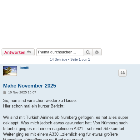
Suche
Erweiterte Suche
Antworten
14 Beiträge • Seite
1
von
1
knuffi
Mahe November 2025
B
10 Nov 2025 16:07
e
i
So, nun sind wir schon wieder zu Hause:
t
Hier schon mal ein kurzer Bericht:
r
a
g
Wir sind mit Turkish Airlines ab Nürnberg geflogen, es hat alles super
geklappt. Was mich jedoch etwas gewundert hat: Von Nürnberg nach
Istanbul ging es mit einem nagelneuen A321 - sehr viel Sitzkomfort.
Weiter ging es mit einem A330...ziemlich eng für etwas größere
Menschen. sVerpflegung an Bord war super!