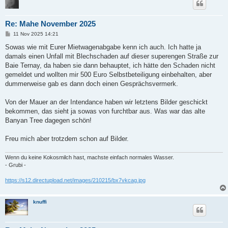
Re: Mahe November 2025
B
11 Nov 2025 14:21
e
i
Sowas wie mit Eurer Mietwagenabgabe kenn ich auch. Ich hatte ja
t
damals einen Unfall mit Blechschaden auf dieser superengen Straße zur
r
a
Baie Ternay, da haben sie dann behauptet, ich hätte den Schaden nicht
g
gemeldet und wollten mir 500 Euro Selbstbeteiligung einbehalten, aber
dummerweise gab es dann doch einen Gesprächsvermerk.
Von der Mauer an der Intendance haben wir letztens Bilder geschickt
bekommen, das sieht ja sowas von furchtbar aus. Was war das alte
Banyan Tree dagegen schön!
Freu mich aber trotzdem schon auf Bilder.
Wenn du keine Kokosmilch hast, machste einfach normales Wasser.
- Grubi -
https://s12.directupload.net/images/210215/bx7vkcag.jpg
knuffi