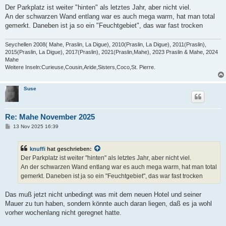
i
Der Parkplatz ist weiter "hinten" als letztes Jahr, aber nicht viel.
t
An der schwarzen Wand entlang war es auch mega warm, hat man total
r
a
gemerkt. Daneben ist ja so ein "Feuchtgebiet", das war fast trocken
g
Seychellen 2008( Mahe, Praslin, La Digue), 2010(Praslin, La Digue), 2011(Praslin),
2015(Praslin, La Digue), 2017(Praslin), 2021(Praslin,Mahe), 2023 Praslin & Mahe, 2024
Mahe
Weitere Inseln:Curieuse,Cousin,Aride,Sisters,Coco,St. Pierre.
Suse
Re: Mahe November 2025
B
13 Nov 2025 16:39
e
i
t
knuffi
hat geschrieben:
r
a
Der Parkplatz ist weiter "hinten" als letztes Jahr, aber nicht viel.
g
An der schwarzen Wand entlang war es auch mega warm, hat man total
gemerkt. Daneben ist ja so ein "Feuchtgebiet", das war fast trocken
Das muß jetzt nicht unbedingt was mit dem neuen Hotel und seiner
Mauer zu tun haben, sondern könnte auch daran liegen, daß es ja wohl
vorher wochenlang nicht geregnet hatte.