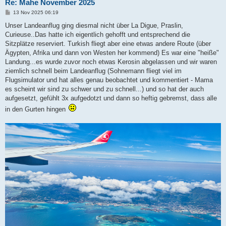
Re: Mahe November 2025
B
13 Nov 2025 06:19
e
i
Unser Landeanflug ging diesmal nicht über La Digue, Praslin,
t
Curieuse..Das hatte ich eigentlich gehofft und entsprechend die
r
a
Sitzplätze reserviert. Turkish fliegt aber eine etwas andere Route (über
g
Ägypten, Afrika und dann von Westen her kommend) Es war eine "heiße"
Landung...es wurde zuvor noch etwas Kerosin abgelassen und wir waren
ziemlich schnell beim Landeanflug (Sohnemann fliegt viel im
Flugsimulator und hat alles genau beobachtet und kommentiert - Mama
es scheint wir sind zu schwer und zu schnell...) und so hat der auch
aufgesetzt, gefühlt 3x aufgedotzt und dann so heftig gebremst, dass alle
in den Gurten hingen