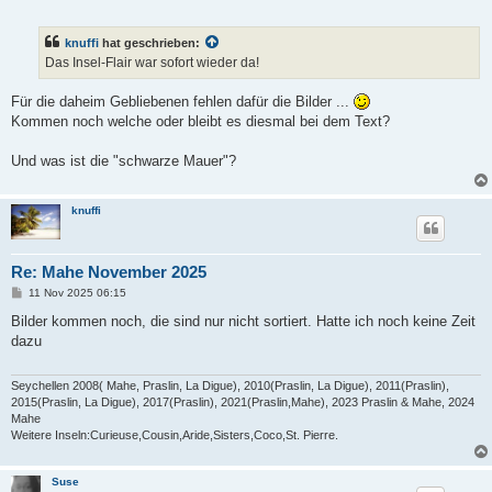
e
i
t
knuffi
hat geschrieben:
r
a
Das Insel-Flair war sofort wieder da!
g
Für die daheim Gebliebenen fehlen dafür die Bilder ...
Kommen noch welche oder bleibt es diesmal bei dem Text?
Und was ist die "schwarze Mauer"?
knuffi
Re: Mahe November 2025
B
11 Nov 2025 06:15
e
i
Bilder kommen noch, die sind nur nicht sortiert. Hatte ich noch keine Zeit
t
dazu
r
a
g
Seychellen 2008( Mahe, Praslin, La Digue), 2010(Praslin, La Digue), 2011(Praslin),
2015(Praslin, La Digue), 2017(Praslin), 2021(Praslin,Mahe), 2023 Praslin & Mahe, 2024
Mahe
Weitere Inseln:Curieuse,Cousin,Aride,Sisters,Coco,St. Pierre.
Suse