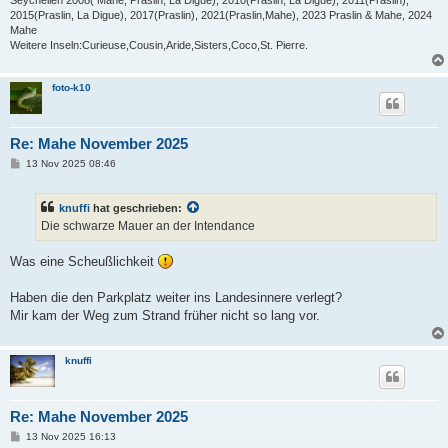
Seychellen 2008( Mahe, Praslin, La Digue), 2010(Praslin, La Digue), 2011(Praslin),
2015(Praslin, La Digue), 2017(Praslin), 2021(Praslin,Mahe), 2023 Praslin & Mahe, 2024
Mahe
Weitere Inseln:Curieuse,Cousin,Aride,Sisters,Coco,St. Pierre.
foto-k10
Re: Mahe November 2025
B
13 Nov 2025 08:46
e
i
t
knuffi
hat geschrieben:
r
a
Die schwarze Mauer an der Intendance
g
Was eine Scheußlichkeit
Haben die den Parkplatz weiter ins Landesinnere verlegt?
Mir kam der Weg zum Strand früher nicht so lang vor.
knuffi
Re: Mahe November 2025
B
13 Nov 2025 16:13
e