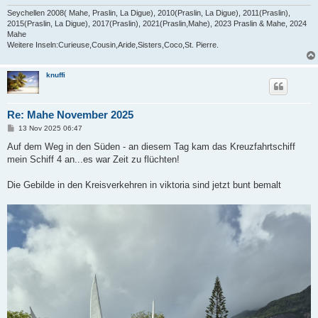
Seychellen 2008( Mahe, Praslin, La Digue), 2010(Praslin, La Digue), 2011(Praslin),
2015(Praslin, La Digue), 2017(Praslin), 2021(Praslin,Mahe), 2023 Praslin & Mahe, 2024
Mahe
Weitere Inseln:Curieuse,Cousin,Aride,Sisters,Coco,St. Pierre.
knuffi
Re: Mahe November 2025
B
13 Nov 2025 06:47
e
i
Auf dem Weg in den Süden - an diesem Tag kam das Kreuzfahrtschiff
t
mein Schiff 4 an...es war Zeit zu flüchten!
r
a
g
Die Gebilde in den Kreisverkehren in viktoria sind jetzt bunt bemalt