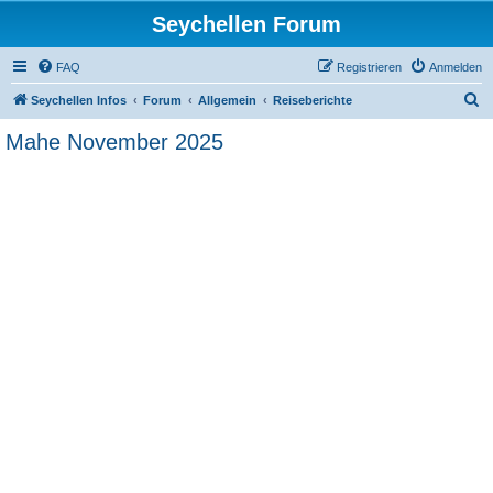
Seychellen Forum
FAQ
Registrieren
Anmelden
S
Seychellen Infos
Forum
Allgemein
Reiseberichte
u
Mahe November 2025
c
h
e