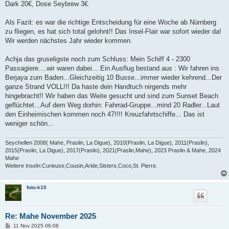
Dark 20€, Dose Seybrew 3€
Als Fazit: es war die richtige Entscheidung für eine Woche ab Nürnberg
zu fliegen, es hat sich total gelohnt!! Das Insel-Flair war sofort wieder da!
Wir werden nächstes Jahr wieder kommen.
Achja das gruseligste noch zum Schluss: Mein Schiff 4 - 2300
Passagiere....wir waren dabei... Ein Ausflug bestand aus : Wir fahren ins
Berjaya zum Baden...Gleichzeitig 10 Busse...immer wieder kehrend...Der
ganze Strand VOLL!!! Da haste dein Handtuch nirgends mehr
hingebracht!! Wir haben das Weite gesucht und sind zum Sunset Beach
geflüchtet...Auf dem Weg dorhin: Fahrrad-Gruppe...mind 20 Radler...Laut
den Einheimischen kommen noch 47!!!! Kreuzfahrtschiffe... Das ist
weniger schön...
Seychellen 2008( Mahe, Praslin, La Digue), 2010(Praslin, La Digue), 2011(Praslin),
2015(Praslin, La Digue), 2017(Praslin), 2021(Praslin,Mahe), 2023 Praslin & Mahe, 2024
Mahe
Weitere Inseln:Curieuse,Cousin,Aride,Sisters,Coco,St. Pierre.
foto-k10
Re: Mahe November 2025
B
11 Nov 2025 06:08