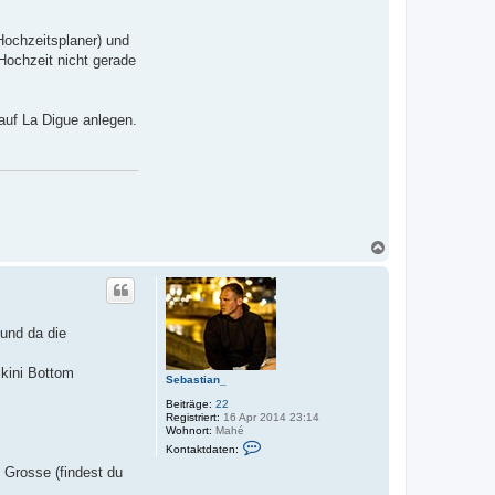
Hochzeitsplaner) und
 Hochzeit nicht gerade
 auf La Digue anlegen.
N
a
c
h
o
b
 und da die
e
n
ikini Bottom
Sebastian_
Beiträge:
22
Registriert:
16 Apr 2014 23:14
Wohnort:
Mahé
K
Kontaktdaten:
o
n
 Grosse (findest du
t