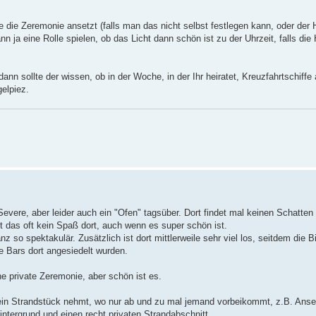
die Zeremonie ansetzt (falls man das nicht selbst festlegen kann, oder der 
ja eine Rolle spielen, ob das Licht dann schön ist zu der Uhrzeit, falls die
nn sollte der wissen, ob in der Woche, in der Ihr heiratet, Kreuzfahrtschiffe
elpiez.
Severe, aber leider auch ein "Ofen" tagsüber. Dort findet mal keinen Schatten
 das oft kein Spaß dort, auch wenn es super schön ist.
z so spektakulär. Zusätzlich ist dort mittlerweile sehr viel los, seitdem die B
e Bars dort angesiedelt wurden.
e private Zeremonie, aber schön ist es.
h ein Strandstück nehmt, wo nur ab und zu mal jemand vorbeikommt, z.B. Anse
ntergrund und einen recht privaten Strandabschnitt.