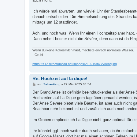
auch nicht.
Ich würde mal abwarten, um wieviel Uhr der Standesbeamte 
danach entscheiden. Die Himmelsrichtung des Strandes kann 
mittags um 12 stattfindet.
Ach, und noch was: Wenn Ihr einen Hochzeitsplaner habt, da
Dann nehmt besser nicht die Sévère, denn dann ist da Ring
Wenn du keine Kokosmilch hast, machste einfach normales Wasser.
- Grubi -
https://s12.directupload.net/images/210215/bx7vkcag.jpg
Re: Hochzeit auf la dique!
B
von
Sebastian_
»
27 Mär 2025 04:54
e
i
Der Grand Anse ist definitiv beeindruckender als der Anse 
t
Hochzeiten auf La Digue gern tagsüber gemacht werden, ist
r
a
Der Anse Severe bietet viele Bäume, ist aber auch nicht gan
g
Beachbar sehr bekannt ist und zusätzlich auch noch ander
Im Groben empfinde ich La Digue nicht ganz optimal für ein
Ihr könntet ggf. noch weiter durch schauen, ob ihr einfac
auf Google Maps), dort hat mal einen schönen Felsen im Hi