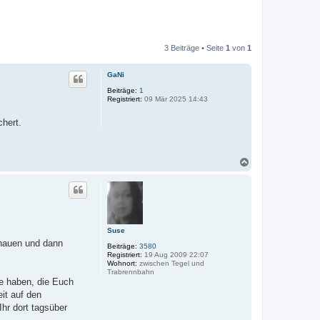
3 Beiträge • Seite
1
von
1
GaNi
Beiträge:
1
Registriert:
09 Mär 2025 14:43
chert.
N
a
c
h
o
b
e
Suse
n
schauen und dann
Beiträge:
3580
Registriert:
19 Aug 2009 22:07
Wohnort:
zwischen Tegel und
Trabrennbahn
te haben, die Euch
it auf den
Ihr dort tagsüber