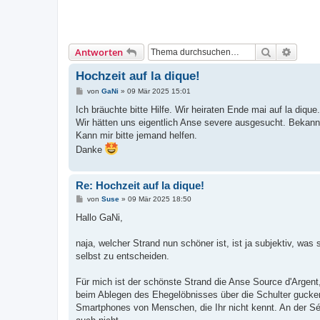
Suche
Erweit
Antworten
Hochzeit auf la dique!
B
von
GaNi
»
09 Mär 2025 15:01
e
i
Ich bräuchte bitte Hilfe. Wir heiraten Ende mai auf la diqu
t
Wir hätten uns eigentlich Anse severe ausgesucht. Bekannt
r
a
Kann mir bitte jemand helfen.
g
Danke
Re: Hochzeit auf la dique!
B
von
Suse
»
09 Mär 2025 18:50
e
i
Hallo GaNi,
t
r
a
naja, welcher Strand nun schöner ist, ist ja subjektiv, wa
g
selbst zu entscheiden.
Für mich ist der schönste Strand die Anse Source d'Argent,
beim Ablegen des Ehegelöbnisses über die Schulter gucken
Smartphones von Menschen, die Ihr nicht kennt. An der Sévè