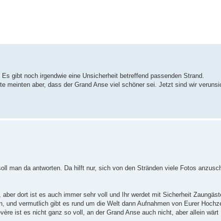
erte Suche
e. Es gibt noch irgendwie eine Unsicherheit betreffend passenden Strand.
e meinten aber, dass der Grand Anse viel schöner sei. Jetzt sind wir verunsi
s soll man da antworten. Da hilft nur, sich von den Stränden viele Fotos anzu
 aber dort ist es auch immer sehr voll und Ihr werdet mit Sicherheit Zaungäs
, und vermutlich gibt es rund um die Welt dann Aufnahmen von Eurer Hochze
re ist es nicht ganz so voll, an der Grand Anse auch nicht, aber allein wärt 