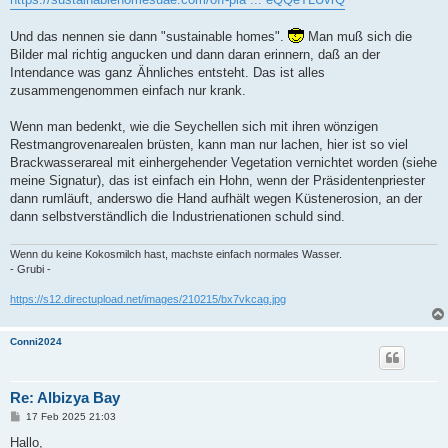
Und das nennen sie dann "sustainable homes".
Man muß sich die
Bilder mal richtig angucken und dann daran erinnern, daß an der
Intendance was ganz Ähnliches entsteht. Das ist alles
zusammengenommen einfach nur krank.
Wenn man bedenkt, wie die Seychellen sich mit ihren wönzigen
Restmangrovenarealen brüsten, kann man nur lachen, hier ist so viel
Brackwasserareal mit einhergehender Vegetation vernichtet worden (siehe
meine Signatur), das ist einfach ein Hohn, wenn der Präsidentenpriester
dann rumläuft, anderswo die Hand aufhält wegen Küstenerosion, an der
dann selbstverständlich die Industrienationen schuld sind.
Wenn du keine Kokosmilch hast, machste einfach normales Wasser.
- Grubi -
https://s12.directupload.net/images/210215/bx7vkcag.jpg
Conni2024
Re: Albizya Bay
B
17 Feb 2025 21:03
e
i
Hallo,