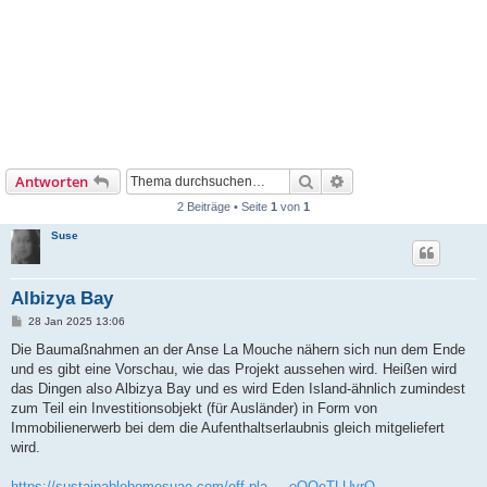
Suche
Erweiterte Suche
Antworten
2 Beiträge • Seite
1
von
1
Suse
Albizya Bay
B
28 Jan 2025 13:06
e
i
Die Baumaßnahmen an der Anse La Mouche nähern sich nun dem Ende
t
und es gibt eine Vorschau, wie das Projekt aussehen wird. Heißen wird
r
a
das Dingen also Albizya Bay und es wird Eden Island-ähnlich zumindest
g
zum Teil ein Investitionsobjekt (für Ausländer) in Form von
Immobilienerwerb bei dem die Aufenthaltserlaubnis gleich mitgeliefert
wird.
https://sustainablehomesuae.com/off-pla ... eQQeTLUvrQ