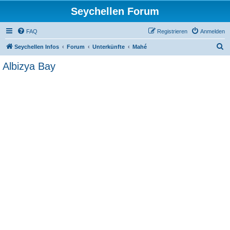
Seychellen Forum
FAQ
Registrieren
Anmelden
S
Seychellen Infos
Forum
Unterkünfte
Mahé
u
Albizya Bay
c
h
e