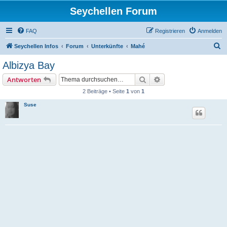
Seychellen Forum
FAQ
Registrieren
Anmelden
S
Seychellen Infos
Forum
Unterkünfte
Mahé
u
Albizya Bay
c
Suche
Erweiterte Suche
Antworten
h
2 Beiträge • Seite
1
von
1
e
Suse