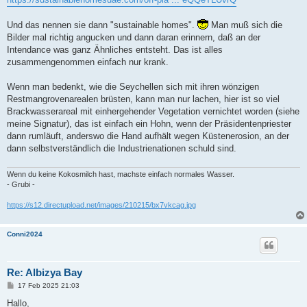
Und das nennen sie dann "sustainable homes".
Man muß sich die
Bilder mal richtig angucken und dann daran erinnern, daß an der
Intendance was ganz Ähnliches entsteht. Das ist alles
zusammengenommen einfach nur krank.
Wenn man bedenkt, wie die Seychellen sich mit ihren wönzigen
Restmangrovenarealen brüsten, kann man nur lachen, hier ist so viel
Brackwasserareal mit einhergehender Vegetation vernichtet worden (siehe
meine Signatur), das ist einfach ein Hohn, wenn der Präsidentenpriester
dann rumläuft, anderswo die Hand aufhält wegen Küstenerosion, an der
dann selbstverständlich die Industrienationen schuld sind.
Wenn du keine Kokosmilch hast, machste einfach normales Wasser.
- Grubi -
https://s12.directupload.net/images/210215/bx7vkcag.jpg
Conni2024
Re: Albizya Bay
B
17 Feb 2025 21:03
e
i
Hallo,