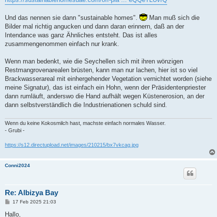
Und das nennen sie dann "sustainable homes".
Man muß sich die
Bilder mal richtig angucken und dann daran erinnern, daß an der
Intendance was ganz Ähnliches entsteht. Das ist alles
zusammengenommen einfach nur krank.
Wenn man bedenkt, wie die Seychellen sich mit ihren wönzigen
Restmangrovenarealen brüsten, kann man nur lachen, hier ist so viel
Brackwasserareal mit einhergehender Vegetation vernichtet worden (siehe
meine Signatur), das ist einfach ein Hohn, wenn der Präsidentenpriester
dann rumläuft, anderswo die Hand aufhält wegen Küstenerosion, an der
dann selbstverständlich die Industrienationen schuld sind.
Wenn du keine Kokosmilch hast, machste einfach normales Wasser.
- Grubi -
https://s12.directupload.net/images/210215/bx7vkcag.jpg
Conni2024
Re: Albizya Bay
B
17 Feb 2025 21:03
e
i
Hallo,