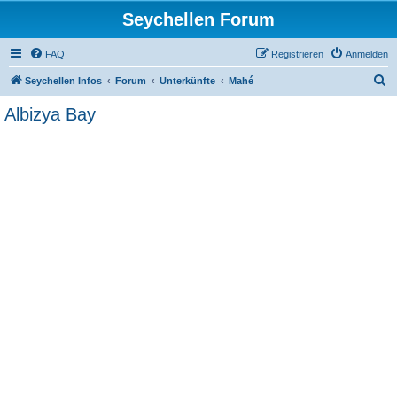
Seychellen Forum
FAQ
Registrieren
Anmelden
S
Seychellen Infos
Forum
Unterkünfte
Mahé
u
Albizya Bay
c
h
e