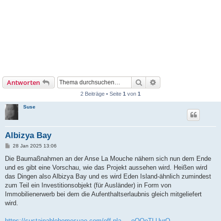
Suche
Erweiterte Suche
Antworten
2 Beiträge • Seite
1
von
1
Suse
Albizya Bay
B
28 Jan 2025 13:06
e
i
Die Baumaßnahmen an der Anse La Mouche nähern sich nun dem Ende
t
und es gibt eine Vorschau, wie das Projekt aussehen wird. Heißen wird
r
a
das Dingen also Albizya Bay und es wird Eden Island-ähnlich zumindest
g
zum Teil ein Investitionsobjekt (für Ausländer) in Form von
Immobilienerwerb bei dem die Aufenthaltserlaubnis gleich mitgeliefert
wird.
https://sustainablehomesuae.com/off-pla ... eQQeTLUvrQ