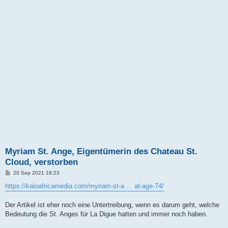
Myriam St. Ange, Eigentümerin des Chateau St.
Cloud, verstorben
B
20 Sep 2021 18:23
e
i
https://kaloafricamedia.com/myriam-st-a ... at-age-74/
t
r
a
Der Artikel ist eher noch eine Untertreibung, wenn es darum geht, welche
g
Bedeutung die St. Anges für La Digue hatten und immer noch haben.