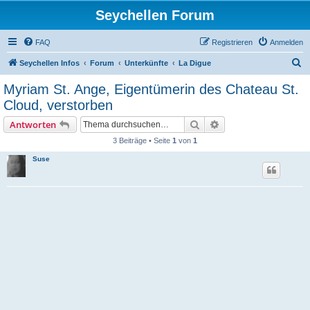
Seychellen Forum
FAQ
Registrieren
Anmelden
S
Seychellen Infos
Forum
Unterkünfte
La Digue
u
Myriam St. Ange, Eigentümerin des Chateau St.
c
Cloud, verstorben
h
Suche
Erweiterte Suche
Antworten
e
3 Beiträge • Seite
1
von
1
Suse