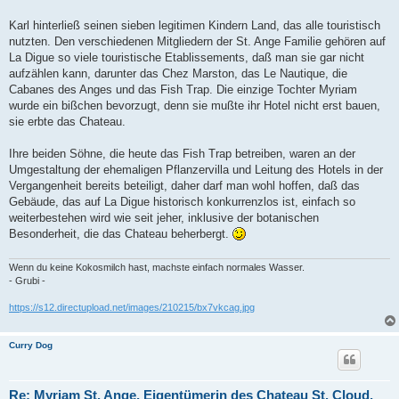
Karl hinterließ seinen sieben legitimen Kindern Land, das alle touristisch
nutzten. Den verschiedenen Mitgliedern der St. Ange Familie gehören auf
La Digue so viele touristische Etablissements, daß man sie gar nicht
aufzählen kann, darunter das Chez Marston, das Le Nautique, die
Cabanes des Anges und das Fish Trap. Die einzige Tochter Myriam
wurde ein bißchen bevorzugt, denn sie mußte ihr Hotel nicht erst bauen,
sie erbte das Chateau.
Ihre beiden Söhne, die heute das Fish Trap betreiben, waren an der
Umgestaltung der ehemaligen Pflanzervilla und Leitung des Hotels in der
Vergangenheit bereits beteiligt, daher darf man wohl hoffen, daß das
Gebäude, das auf La Digue historisch konkurrenzlos ist, einfach so
weiterbestehen wird wie seit jeher, inklusive der botanischen
Besonderheit, die das Chateau beherbergt.
Wenn du keine Kokosmilch hast, machste einfach normales Wasser.
- Grubi -
https://s12.directupload.net/images/210215/bx7vkcag.jpg
Curry Dog
Re: Myriam St. Ange, Eigentümerin des Chateau St. Cloud,