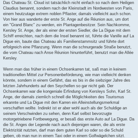
Das Chateau St. Cloud ist tatsächlich nicht einfach so nach dem Heiligen
Claudius benannt, sondern nach der Kleinstadt im Nordwesten von Paris,
einem heutzutage extrem noblen Pflaster, damals vielleicht auch schon.
Von hier aus wanderte der erste St. Ange auf die Réunion aus, um dort
ein "Grand Blanc" zu werden, ein Plantagenbesitzer. Sein Nachkomme,
Kersley St. Ange, der als einer der ersten Siedler, die La Digue mit dem
Schiff erreichten, nach dem die Insel benannt ist, führte die Vanille auf La
Digue ein, baute das Chateau als Familienstammsitz und führte dort
erfolgreich eine Pflanzung. Wenn man die schnurgerade Straße benutzt,
die vom Chateau nach Anse Réunion hinunterführt, benutzt man die Allée
Kersley.
Wenn man das früher in einem Ochsenkarren tat, saß man in keinem
traditionellen Mittel zur Personenbeförderung, wie man vielleicht denken
könnte, sondern in einem Gefährt, das es bis in die siebziger Jahre des
letzten Jahrhunderts auf den Seychellen so gar nicht gab. Der
Ochsenkarren war die kongeniale Erfindung von Kersleys Sohn, Karl St.
Ange, der damals ziemlich schnell die Möglichkeiten des Tourismus
erkannte und La Digue mit den Karren ein Alleinstellungsmerkmal
verschaffen wollte. Indirekt ist er aber wohl auch als der Schuldige an
seinem Verschwinden zu sehen, denn Karl selbst bevorzugte
motorgetriebene Fortbewegung, er besaß das erste Auto auf La Digue. Da
die St. Anges der Legende nach auch diejenigen waren, die als erste
Elektrizität nutzten, darf man dem guten Karl so oder so die Schuld
geben, ob man nun in einem Taxi oder in einem Golfwägelchen sitzt.