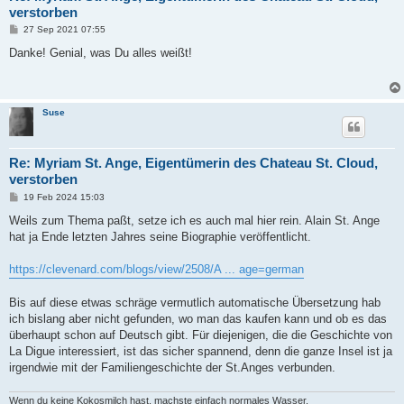
verstorben
B
27 Sep 2021 07:55
e
i
Danke! Genial, was Du alles weißt!
t
r
a
g
Suse
Re: Myriam St. Ange, Eigentümerin des Chateau St. Cloud,
verstorben
B
19 Feb 2024 15:03
e
i
Weils zum Thema paßt, setze ich es auch mal hier rein. Alain St. Ange
t
hat ja Ende letzten Jahres seine Biographie veröffentlicht.
r
a
g
https://clevenard.com/blogs/view/2508/A ... age=german
Bis auf diese etwas schräge vermutlich automatische Übersetzung hab
ich bislang aber nicht gefunden, wo man das kaufen kann und ob es das
überhaupt schon auf Deutsch gibt. Für diejenigen, die die Geschichte von
La Digue interessiert, ist das sicher spannend, denn die ganze Insel ist ja
irgendwie mit der Familiengeschichte der St.Anges verbunden.
Wenn du keine Kokosmilch hast, machste einfach normales Wasser.