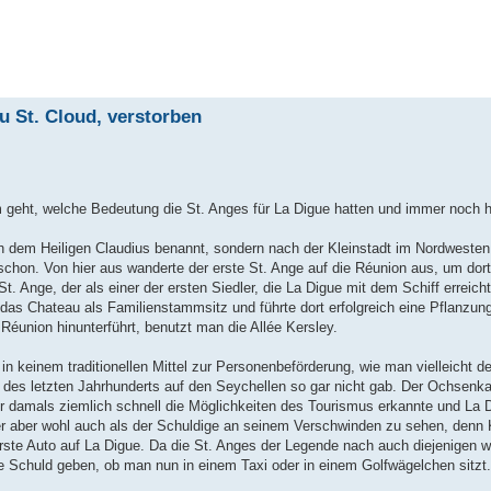
u St. Cloud, verstorben
um geht, welche Bedeutung die St. Anges für La Digue hatten und immer noch 
ch dem Heiligen Claudius benannt, sondern nach der Kleinstadt im Nordwesten
 schon. Von hier aus wanderte der erste St. Ange auf die Réunion aus, um dor
 Ange, der als einer der ersten Siedler, die La Digue mit dem Schiff erreich
ute das Chateau als Familienstammsitz und führte dort erfolgreich eine Pflanz
éunion hinunterführt, benutzt man die Allée Kersley.
 keinem traditionellen Mittel zur Personenbeförderung, wie man vielleicht d
e des letzten Jahrhunderts auf den Seychellen so gar nicht gab. Der Ochsenka
r damals ziemlich schnell die Möglichkeiten des Tourismus erkannte und La 
t er aber wohl auch als der Schuldige an seinem Verschwinden zu sehen, denn 
te Auto auf La Digue. Da die St. Anges der Legende nach auch diejenigen wa
ie Schuld geben, ob man nun in einem Taxi oder in einem Golfwägelchen sitzt.