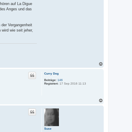
ehören auf La Digue
 des Anges und das
n der Vergangenheit
wird wie seit jeher,
N
a
c
Curry Dog
h
o
Beiträge:
146
Registriert:
17 Sep 2016 11:13
b
e
n
N
a
c
h
o
b
e
Suse
n