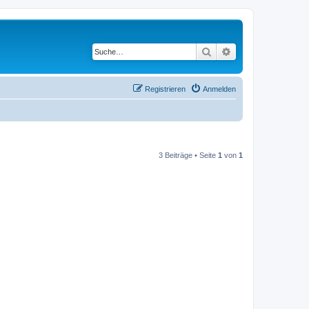
Suche
Erweiterte Suche
Registrieren
Anmelden
3 Beiträge • Seite
1
von
1