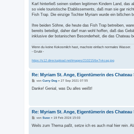
Karl hinterließ seinen sieben legitimen Kindern Land, das 
so viele touristische Etablissements, daß man sie gar ni
Fish Trap. Die einzige Tochter Myriam wurde ein bißchen be
Ihre beiden Söhne, die heute das Fish Trap betreiben, war
bereits beteiligt, daher darf man wohl hoffen, daß das Gebä
inklusive der botanischen Besonderheit, die das Chateau b
Wenn du keine Kokosmilch hast, machste einfach normales Wasser.
- Grubi -
https://s12.directupload.net/images/210215/bx7vkcag.jpg
Re: Myriam St. Ange, Eigentümerin des Chateau 
B
von
Curry Dog
»
27 Sep 2021 07:55
e
i
Danke! Genial, was Du alles weißt!
t
r
a
g
Re: Myriam St. Ange, Eigentümerin des Chateau 
B
von
Suse
»
19 Feb 2024 15:03
e
i
Weils zum Thema paßt, setze ich es auch mal hier rein. Ala
t
r