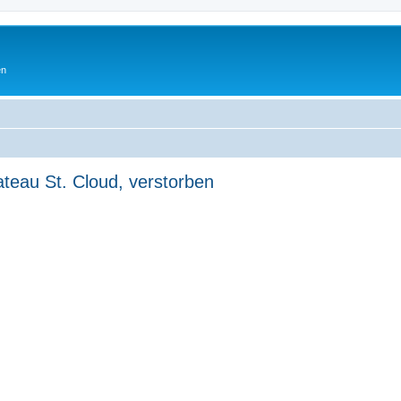
en
teau St. Cloud, verstorben
erte Suche