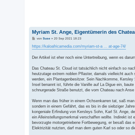
Myriam St. Ange, Eigentümerin des Chatea
B
von
Suse
»
20 Sep 2021 18:23
e
i
https://kaloafricamedia.com/myriam-st-a ... at-age-74/
t
r
a
Der Artikel ist eher noch eine Untertreibung, wenn es dar
g
Das Chateau St. Cloud ist tatsächlich nicht einfach so na
heutzutage extrem noblen Pflaster, damals vielleicht auch
werden, ein Plantagenbesitzer. Sein Nachkomme, Kersley St.
Insel benannt ist, führte die Vanille auf La Digue ein, ba
schnurgerade Straße benutzt, die vom Chateau nach Anse R
Wenn man das früher in einem Ochsenkarren tat, saß man in
sondern in einem Gefährt, das es bis in die siebziger Jahr
kongeniale Erfindung von Kersleys Sohn, Karl St. Ange, de
ein Alleinstellungsmerkmal verschaffen wollte. Indirekt is
bevorzugte motorgetriebene Fortbewegung, er besaß das ers
Elektrizität nutzten, darf man dem guten Karl so oder so d