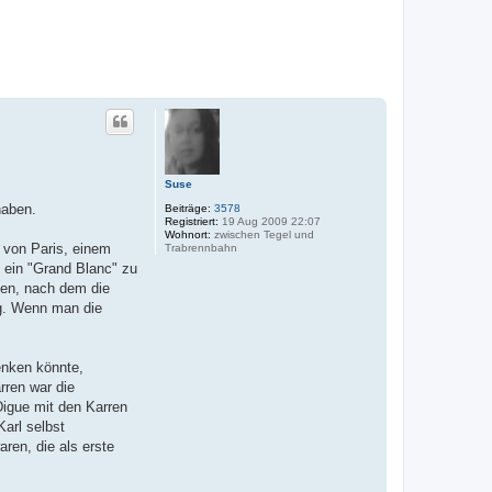
Suse
haben.
Beiträge:
3578
Registriert:
19 Aug 2009 22:07
Wohnort:
zwischen Tegel und
 von Paris, einem
Trabrennbahn
t ein "Grand Blanc" zu
ten, nach dem die
ung. Wenn man die
enken könnte,
rren war die
Digue mit den Karren
Karl selbst
ren, die als erste