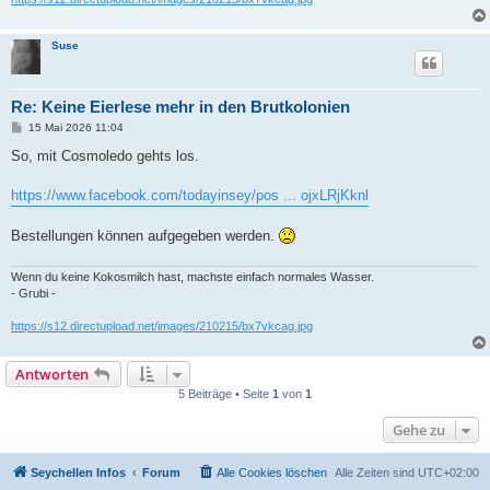
Suse
Re: Keine Eierlese mehr in den Brutkolonien
B
15 Mai 2026 11:04
e
i
So, mit Cosmoledo gehts los.
t
r
a
https://www.facebook.com/todayinsey/pos ... ojxLRjKknl
g
Bestellungen können aufgegeben werden.
Wenn du keine Kokosmilch hast, machste einfach normales Wasser.
- Grubi -
https://s12.directupload.net/images/210215/bx7vkcag.jpg
Antworten
5 Beiträge • Seite
1
von
1
Gehe zu
Seychellen Infos
Forum
Alle Cookies löschen
Alle Zeiten sind
UTC+02:00