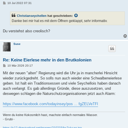
B
10 Jul 2022 07:31
e
i
t
Christianseychellen
hat geschrieben:
r
a
Danke bei mir hat es mit dem Öffnen geklappt, sehr informativ.
g
Du verstehst also creolisch?
Suse
Re: Keine Eierlese mehr in den Brutkolonien
B
10 Mär 2026 20:17
e
i
Mit der neuen "alten" Regierung wird die Uhr ja in mancherlei Hinsicht
t
wieder zurückgedreht. So solls nun auch wieder eine Schwalbeneierlese
r
a
geben. Ist halt ein Traditionsessen und viele Seychellois haben danach
g
auch verlangt. Es gab allerdings Gründe, diese auszusetzen, und
deswegen schlagen die Naturschutzorganisationen jetzt auch Alarm:
https://www.facebook.com/todayinsey/pos ... fgZELVeTFl
Wenn du keine Kokosmilch hast, machste einfach normales Wasser.
- Grubi -
https://s12.directupload.net/images/210215/bx7vkcag.jpg