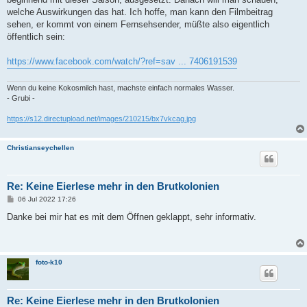
welche Auswirkungen das hat. Ich hoffe, man kann den Filmbeitrag
sehen, er kommt von einem Fernsehsender, müßte also eigentlich
öffentlich sein:
https://www.facebook.com/watch/?ref=sav ... 7406191539
Wenn du keine Kokosmilch hast, machste einfach normales Wasser.
- Grubi -
https://s12.directupload.net/images/210215/bx7vkcag.jpg
Christianseychellen
Re: Keine Eierlese mehr in den Brutkolonien
B
06 Jul 2022 17:26
e
i
Danke bei mir hat es mit dem Öffnen geklappt, sehr informativ.
t
r
a
g
foto-k10
Re: Keine Eierlese mehr in den Brutkolonien