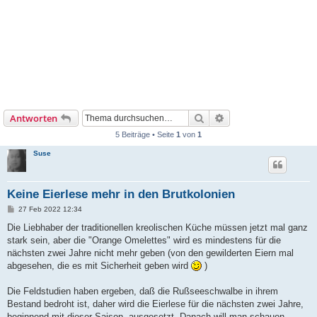
Suche
Erweiterte Suche
Antworten
5 Beiträge • Seite
1
von
1
Suse
Keine Eierlese mehr in den Brutkolonien
B
27 Feb 2022 12:34
e
i
Die Liebhaber der traditionellen kreolischen Küche müssen jetzt mal ganz
t
stark sein, aber die "Orange Omelettes" wird es mindestens für die
r
a
nächsten zwei Jahre nicht mehr geben (von den gewilderten Eiern mal
g
abgesehen, die es mit Sicherheit geben wird
)
Die Feldstudien haben ergeben, daß die Rußseeschwalbe in ihrem
Bestand bedroht ist, daher wird die Eierlese für die nächsten zwei Jahre,
beginnend mit dieser Saison, ausgesetzt. Danach will man schauen,