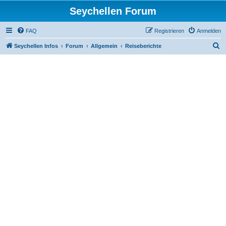
Seychellen Forum
FAQ
Registrieren
Anmelden
S
Seychellen Infos
Forum
Allgemein
Reiseberichte
u
c
h
e