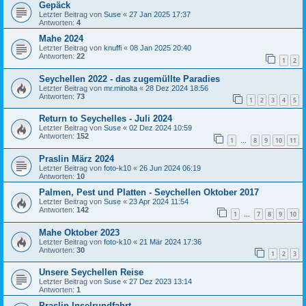
Gepäck
Letzter Beitrag von
Suse
«
27 Jan 2025 17:37
Antworten:
4
Mahe 2024
Letzter Beitrag von
knuffi
«
08 Jan 2025 20:40
Antworten:
22
1
2
Seychellen 2022 - das zugemüllte Paradies
Letzter Beitrag von
mr.minolta
«
28 Dez 2024 18:56
Antworten:
73
1
2
3
4
5
Return to Seychelles - Juli 2024
Letzter Beitrag von
Suse
«
02 Dez 2024 10:59
Antworten:
152
1
8
9
10
11
…
Praslin März 2024
Letzter Beitrag von
foto-k10
«
26 Jun 2024 06:19
Antworten:
10
Palmen, Pest und Platten - Seychellen Oktober 2017
Letzter Beitrag von
Suse
«
23 Apr 2024 11:54
Antworten:
142
1
7
8
9
10
…
Mahe Oktober 2023
Letzter Beitrag von
foto-k10
«
21 Mär 2024 17:36
Antworten:
30
1
2
3
Unsere Seychellen Reise
Letzter Beitrag von
Suse
«
27 Dez 2023 13:14
Antworten:
1
Praslin Inselrundfahrt