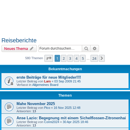
Reiseberichte
Suche
Erweiterte Suche
Neues Thema
Seite
1
von
24
1
2
3
4
5
24
Nächste
580 Themen
…
Bekanntmachungen
erste Beiträge für neue Mitglieder!!!!
Letzter Beitrag von
Lars
«
03 Sep 2009 21:45
Verfasst in
Allgemeines Board
Themen
Mahe November 2025
Letzter Beitrag von
Pico
«
16 Nov 2025 12:48
Antworten:
13
Anse Lazio: Begegnung mit einem Sichelflossen-Zitronenhai
Letzter Beitrag von
Conni2024
«
30 Apr 2025 18:46
Antworten:
13