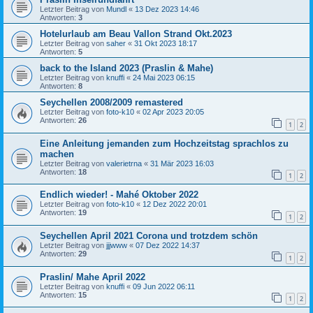
Letzter Beitrag von
Mundl
«
13 Dez 2023 14:46
Antworten:
3
Hotelurlaub am Beau Vallon Strand Okt.2023
Letzter Beitrag von
saher
«
31 Okt 2023 18:17
Antworten:
5
back to the Island 2023 (Praslin & Mahe)
Letzter Beitrag von
knuffi
«
24 Mai 2023 06:15
Antworten:
8
Seychellen 2008/2009 remastered
Letzter Beitrag von
foto-k10
«
02 Apr 2023 20:05
Antworten:
26
1
2
Eine Anleitung jemanden zum Hochzeitstag sprachlos zu
machen
Letzter Beitrag von
valerietrna
«
31 Mär 2023 16:03
Antworten:
18
1
2
Endlich wieder! - Mahé Oktober 2022
Letzter Beitrag von
foto-k10
«
12 Dez 2022 20:01
Antworten:
19
1
2
Seychellen April 2021 Corona und trotzdem schön
Letzter Beitrag von
jjjwww
«
07 Dez 2022 14:37
Antworten:
29
1
2
Praslin/ Mahe April 2022
Letzter Beitrag von
knuffi
«
09 Jun 2022 06:11
Antworten:
15
1
2