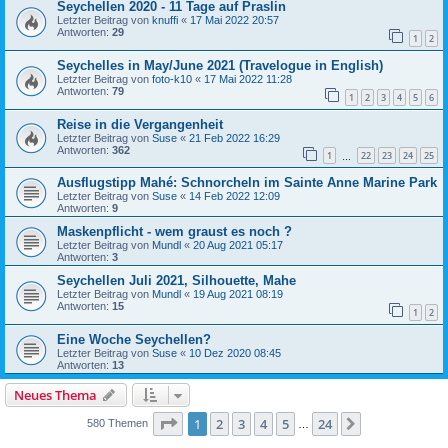
Seychellen 2020 - 11 Tage auf Praslin
Letzter Beitrag von
knuffi
«
17 Mai 2022 20:57
Antworten:
29
1
2
Seychelles in May/June 2021 (Travelogue in English)
Letzter Beitrag von
foto-k10
«
17 Mai 2022 11:28
Antworten:
79
1
2
3
4
5
6
Reise in die Vergangenheit
Letzter Beitrag von
Suse
«
21 Feb 2022 16:29
Antworten:
362
1
22
23
24
25
…
Ausflugstipp Mahé: Schnorcheln im Sainte Anne Marine Park
Letzter Beitrag von
Suse
«
14 Feb 2022 12:09
Antworten:
9
Maskenpflicht - wem graust es noch ?
Letzter Beitrag von
Mundl
«
20 Aug 2021 05:17
Antworten:
3
Seychellen Juli 2021, Silhouette, Mahe
Letzter Beitrag von
Mundl
«
19 Aug 2021 08:19
Antworten:
15
1
2
Eine Woche Seychellen?
Letzter Beitrag von
Suse
«
10 Dez 2020 08:45
Antworten:
13
Neues Thema
Seite
1
von
24
1
2
3
4
5
24
Nächste
580 Themen
…