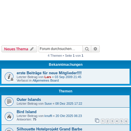
Suche
Erweiterte Suche
Neues Thema
4 Themen • Seite
1
von
1
Bekanntmachungen
erste Beiträge für neue Mitglieder!!!!
Letzter Beitrag von
Lars
«
03 Sep 2009 21:45
Verfasst in
Allgemeines Board
Themen
Outer Islands
Letzter Beitrag von
Suse
«
08 Dez 2025 17:22
Bird Island
Letzter Beitrag von
knuffi
«
20 Okt 2025 06:23
Antworten:
75
1
2
3
4
5
6
Silhouette Hotelprojekt Grand Barbe