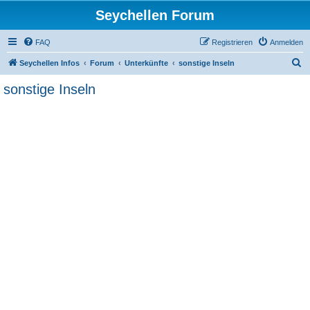
Seychellen Forum
FAQ
Registrieren
Anmelden
S
Seychellen Infos
Forum
Unterkünfte
sonstige Inseln
u
sonstige Inseln
c
h
e