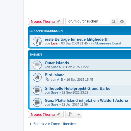
Suche
Erw
Neues Thema
BEKANNTMACHUNGEN
erste Beiträge für neue Mitglieder!!!!
von
Lars
»
03 Sep 2009 21:45
» in
Allgemeines Board
THEMEN
Outer Islands
von
Suse
»
08 Dez 2025 17:22
Bird Island
von
A_B
»
16 Sep 2015 15:45
Silhouette Hotelprojekt Grand Barbe
von
Suse
»
22 Sep 2022 23:29
Ganz Platte Island ist jetzt ein Waldorf Astoria
von
Suse
»
12 Jan 2024 11:59
Neues Thema
Zurück zur Foren-Übersicht