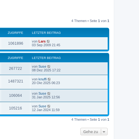
4 Themen • Seite
1
von
1
ZUGRIFFE
LETZTER BEITRAG
von
Lars
1061896
03 Sep 2009 21:45
ZUGRIFFE
LETZTER BEITRAG
von
Suse
267722
08 Dez 2025 17:22
von
knuffi
1487321
20 Okt 2025 06:23
von
Suse
106064
31 Jan 2025 12:56
von
Suse
105216
12 Jan 2024 11:59
4 Themen • Seite
1
von
1
Gehe zu