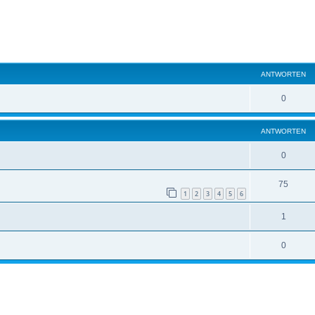
eiterte Suche
ANTWORTEN
0
ANTWORTEN
0
75
1
2
3
4
5
6
1
0