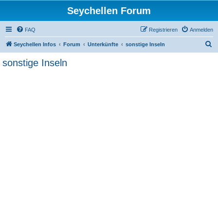
Seychellen Forum
FAQ
Registrieren
Anmelden
S
Seychellen Infos
Forum
Unterkünfte
sonstige Inseln
u
sonstige Inseln
c
h
e