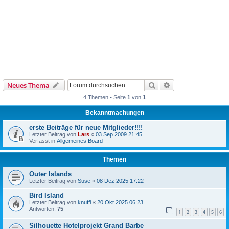
Suche
Erweiterte Suche
Neues Thema
4 Themen • Seite
1
von
1
Bekanntmachungen
erste Beiträge für neue Mitglieder!!!!
Letzter Beitrag von
Lars
«
03 Sep 2009 21:45
Verfasst in
Allgemeines Board
Themen
Outer Islands
Letzter Beitrag von
Suse
«
08 Dez 2025 17:22
Bird Island
Letzter Beitrag von
knuffi
«
20 Okt 2025 06:23
Antworten:
75
1
2
3
4
5
6
Silhouette Hotelprojekt Grand Barbe