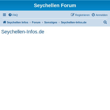
Seychellen Forum
FAQ
Registrieren
Anmelden
S
Seychellen Infos
Forum
Sonstiges
Seychellen-Infos.de
u
Seychellen-Infos.de
c
h
e