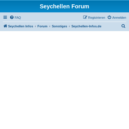
Seychellen Forum
FAQ
Registrieren
Anmelden
S
Seychellen Infos
Forum
Sonstiges
Seychellen-Infos.de
u
c
h
e