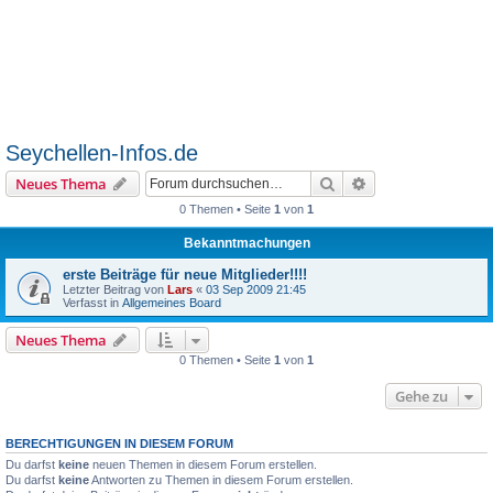
Seychellen-Infos.de
Suche
Erweiterte Suche
Neues Thema
0 Themen • Seite
1
von
1
Bekanntmachungen
erste Beiträge für neue Mitglieder!!!!
Letzter Beitrag von
Lars
«
03 Sep 2009 21:45
Verfasst in
Allgemeines Board
Neues Thema
0 Themen • Seite
1
von
1
Gehe zu
BERECHTIGUNGEN IN DIESEM FORUM
Du darfst
keine
neuen Themen in diesem Forum erstellen.
Du darfst
keine
Antworten zu Themen in diesem Forum erstellen.