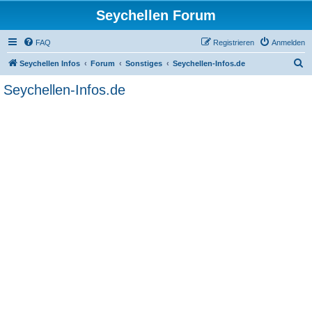
Seychellen Forum
FAQ
Registrieren
Anmelden
S
Seychellen Infos
Forum
Sonstiges
Seychellen-Infos.de
u
Seychellen-Infos.de
c
h
e