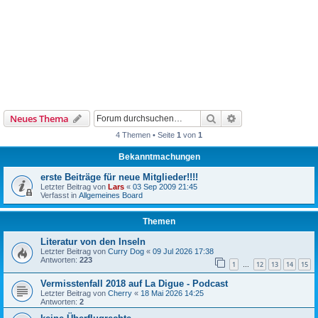
Suche
Erweiterte Suche
Neues Thema
4 Themen • Seite
1
von
1
Bekanntmachungen
erste Beiträge für neue Mitglieder!!!!
Letzter Beitrag von
Lars
«
03 Sep 2009 21:45
Verfasst in
Allgemeines Board
Themen
Literatur von den Inseln
Letzter Beitrag von
Curry Dog
«
09 Jul 2026 17:38
Antworten:
223
1
12
13
14
15
…
Vermisstenfall 2018 auf La Digue - Podcast
Letzter Beitrag von
Cherry
«
18 Mai 2026 14:25
Antworten:
2