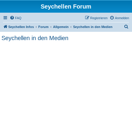
Seychellen Forum
FAQ
Registrieren
Anmelden
S
Seychellen Infos
Forum
Allgemein
Seychellen in den Medien
u
Seychellen in den Medien
c
h
e