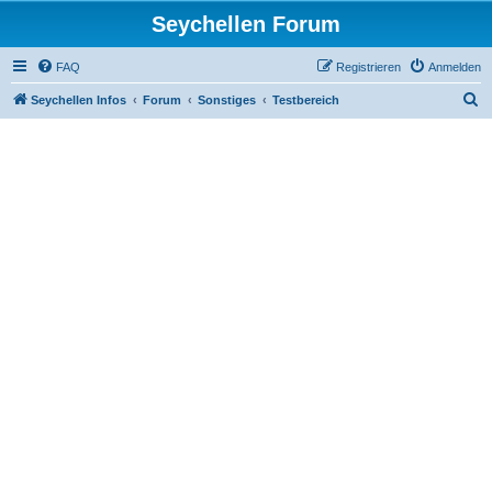
Seychellen Forum
FAQ
Registrieren
Anmelden
S
Seychellen Infos
Forum
Sonstiges
Testbereich
u
c
h
e