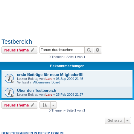
Testbereich
Suche
Erweiterte Suche
Neues Thema
0 Themen • Seite
1
von
1
Bekanntmachungen
erste Beiträge für neue Mitglieder!!!!
Letzter Beitrag von
Lars
«
03 Sep 2009 21:45
Verfasst in
Allgemeines Board
Über den Testbereich
Letzter Beitrag von
Lars
«
25 Feb 2009 21:27
Neues Thema
0 Themen • Seite
1
von
1
Gehe zu
BERECHTIGUNGEN IN DIESEM FORUM