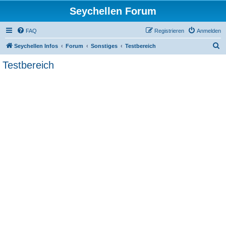
Seychellen Forum
FAQ
Registrieren
Anmelden
S
Seychellen Infos
Forum
Sonstiges
Testbereich
u
Testbereich
c
h
e