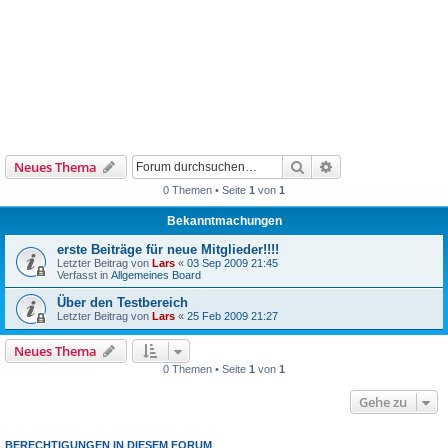
Suche
Erweiterte Suche
Neues Thema
0 Themen • Seite
1
von
1
Bekanntmachungen
erste Beiträge für neue Mitglieder!!!!
Letzter Beitrag von
Lars
«
03 Sep 2009 21:45
Verfasst in
Allgemeines Board
Über den Testbereich
Letzter Beitrag von
Lars
«
25 Feb 2009 21:27
Neues Thema
0 Themen • Seite
1
von
1
Gehe zu
BERECHTIGUNGEN IN DIESEM FORUM