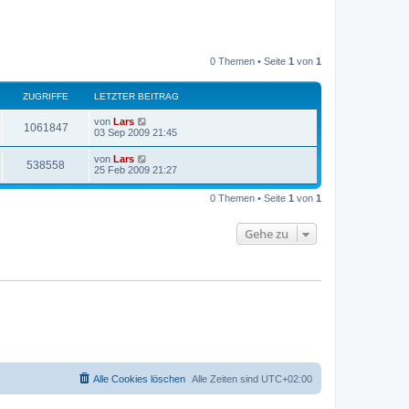
0 Themen • Seite
1
von
1
ZUGRIFFE
LETZTER BEITRAG
von
Lars
1061847
03 Sep 2009 21:45
von
Lars
538558
25 Feb 2009 21:27
0 Themen • Seite
1
von
1
Gehe zu
Alle Cookies löschen
Alle Zeiten sind
UTC+02:00