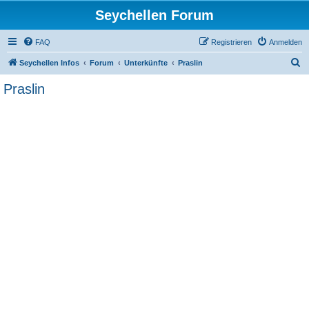
Seychellen Forum
FAQ
Registrieren
Anmelden
S
Seychellen Infos
Forum
Unterkünfte
Praslin
u
Praslin
c
h
e