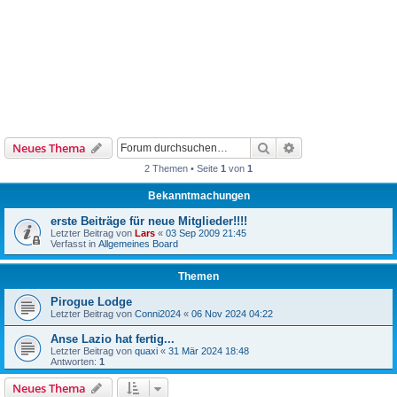
Suche
Erweiterte Suche
Neues Thema
2 Themen • Seite
1
von
1
Bekanntmachungen
erste Beiträge für neue Mitglieder!!!!
Letzter Beitrag von
Lars
«
03 Sep 2009 21:45
Verfasst in
Allgemeines Board
Themen
Pirogue Lodge
Letzter Beitrag von
Conni2024
«
06 Nov 2024 04:22
Anse Lazio hat fertig...
Letzter Beitrag von
quaxi
«
31 Mär 2024 18:48
Antworten:
1
Neues Thema