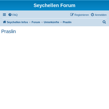
Seychellen Forum
FAQ
Registrieren
Anmelden
S
Seychellen Infos
Forum
Unterkünfte
Praslin
u
Praslin
c
h
e