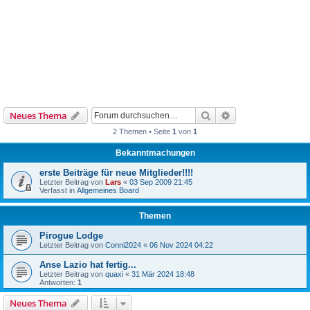
Suche
Erweiterte Suche
Neues Thema
2 Themen • Seite
1
von
1
Bekanntmachungen
erste Beiträge für neue Mitglieder!!!!
Letzter Beitrag von
Lars
«
03 Sep 2009 21:45
Verfasst in
Allgemeines Board
Themen
Pirogue Lodge
Letzter Beitrag von
Conni2024
«
06 Nov 2024 04:22
Anse Lazio hat fertig...
Letzter Beitrag von
quaxi
«
31 Mär 2024 18:48
Antworten:
1
Neues Thema