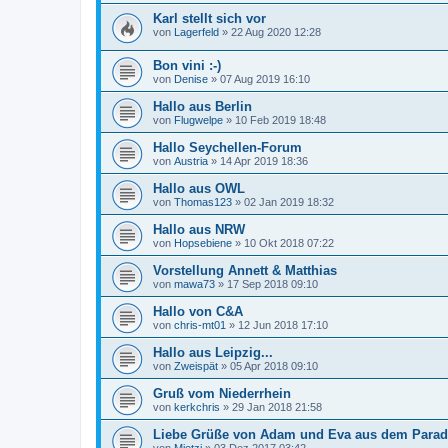
Karl stellt sich vor
von
Lagerfeld
»
22 Aug 2020 12:28
Bon vini :-)
von
Denise
»
07 Aug 2019 16:10
Hallo aus Berlin
von
Flugwelpe
»
10 Feb 2019 18:48
Hallo Seychellen-Forum
von
Austria
»
14 Apr 2019 18:36
Hallo aus OWL
von
Thomas123
»
02 Jan 2019 18:32
Hallo aus NRW
von
Hopsebiene
»
10 Okt 2018 07:22
Vorstellung Annett & Matthias
von
mawa73
»
17 Sep 2018 09:10
Hallo von C&A
von
chris-mt01
»
12 Jun 2018 17:10
Hallo aus Leipzig...
von
Zweispät
»
05 Apr 2018 09:10
Gruß vom Niederrhein
von
kerkchris
»
29 Jan 2018 21:58
Liebe Grüße von Adam und Eva aus dem Parad
von
Mietzi
»
03 Dez 2017 03:42