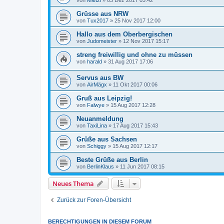
Grüsse aus NRW
von
Tux2017
»
25 Nov 2017 12:00
Hallo aus dem Oberbergischen
von
Judomeister
»
12 Nov 2017 15:17
streng freiwillig und ohne zu müssen
von
harald
»
31 Aug 2017 17:06
Servus aus BW
von
AirMägx
»
11 Okt 2017 00:06
Gruß aus Leipzig!
von
Falwye
»
15 Aug 2017 12:28
Neuanmeldung
von
TaxiLina
»
17 Aug 2017 15:43
Grüße aus Sachsen
von
Schiggy
»
15 Aug 2017 12:17
Beste Grüße aus Berlin
von
BerlinKlaus
»
11 Jun 2017 08:15
Neues Thema
Zurück zur Foren-Übersicht
BERECHTIGUNGEN IN DIESEM FORUM