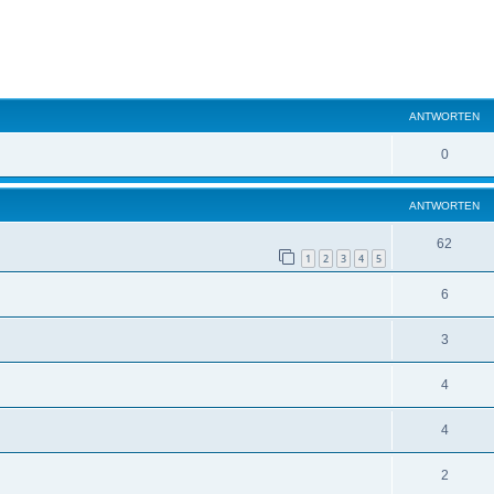
eiterte Suche
ANTWORTEN
0
ANTWORTEN
62
1
2
3
4
5
6
3
4
4
2