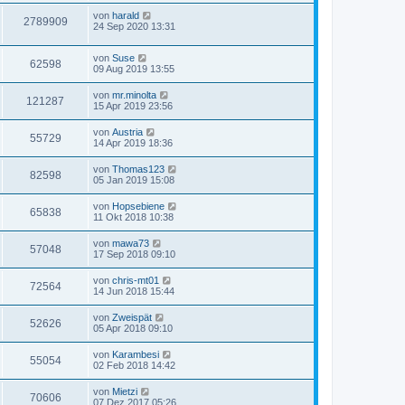
von
harald
2789909
24 Sep 2020 13:31
von
Suse
62598
09 Aug 2019 13:55
von
mr.minolta
121287
15 Apr 2019 23:56
von
Austria
55729
14 Apr 2019 18:36
von
Thomas123
82598
05 Jan 2019 15:08
von
Hopsebiene
65838
11 Okt 2018 10:38
von
mawa73
57048
17 Sep 2018 09:10
von
chris-mt01
72564
14 Jun 2018 15:44
von
Zweispät
52626
05 Apr 2018 09:10
von
Karambesi
55054
02 Feb 2018 14:42
von
Mietzi
70606
07 Dez 2017 05:26