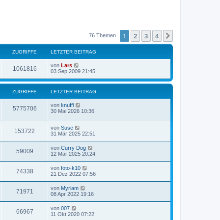
1
2
3
4
Nächste
76 Themen
ZUGRIFFE
LETZTER BEITRAG
von
Lars
1061816
03 Sep 2009 21:45
ZUGRIFFE
LETZTER BEITRAG
von
knuffi
5775706
30 Mai 2026 10:36
von
Suse
153722
31 Mär 2025 22:51
von
Curry Dog
59009
12 Mär 2025 20:24
von
foto-k10
74338
21 Dez 2022 07:56
von
Myriam
71971
08 Apr 2022 19:16
von
007
66967
11 Okt 2020 07:22