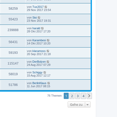
von
Tux2017
58259
29 Nov 2017 23:54
von
Sisi
55423
23 Nov 2017 19:31
von
harald
239888
28 Okt 2017 17:20
von
Karambesi
56431
14 Okt 2017 10:20
von
klaramoss
59193
20 Sep 2017 21:18
von
DerBolzen
115147
24 Aug 2017 07:29
von
Schiggy
58019
15 Aug 2017 12:17
von
BerlinKlaus
51786
11 Jun 2017 08:15
1
2
3
4
Nächste
76 Themen
Gehe zu