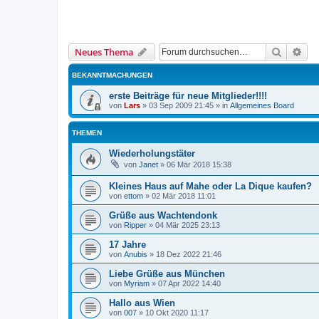
Suche
Erw
Neues Thema
BEKANNTMACHUNGEN
erste Beiträge für neue Mitglieder!!!!
von
Lars
»
03 Sep 2009 21:45
» in
Allgemeines Board
THEMEN
Wiederholungstäter
von
Janet
»
06 Mär 2018 15:38
Kleines Haus auf Mahe oder La Dique kaufen?
von
ettom
»
02 Mär 2018 11:01
Grüße aus Wachtendonk
von
Ripper
»
04 Mär 2025 23:13
17 Jahre
von
Anubis
»
18 Dez 2022 21:46
Liebe Grüße aus München
von
Myriam
»
07 Apr 2022 14:40
Hallo aus Wien
von
007
»
10 Okt 2020 11:17