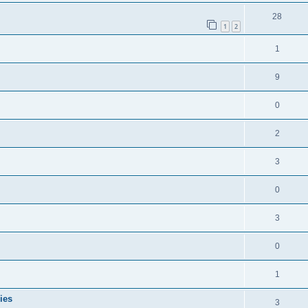
28
1
2
1
9
0
2
3
0
3
0
1
ies
3