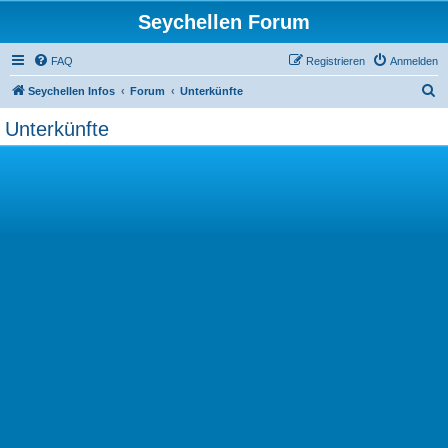
Seychellen Forum
FAQ
Registrieren
Anmelden
S
Seychellen Infos
Forum
Unterkünfte
u
Unterkünfte
c
h
e