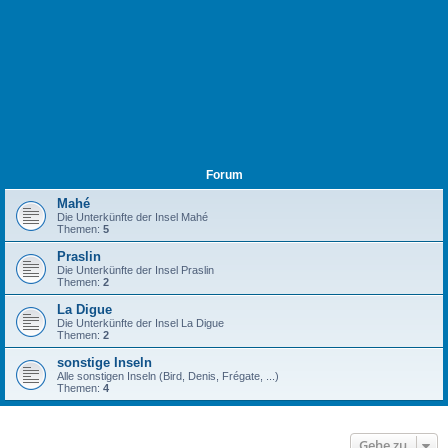
Forum
Mahé
Die Unterkünfte der Insel Mahé
Themen:
5
Praslin
Die Unterkünfte der Insel Praslin
Themen:
2
La Digue
Die Unterkünfte der Insel La Digue
Themen:
2
sonstige Inseln
Alle sonstigen Inseln (Bird, Denis, Frégate, ...)
Themen:
4
Gehe zu