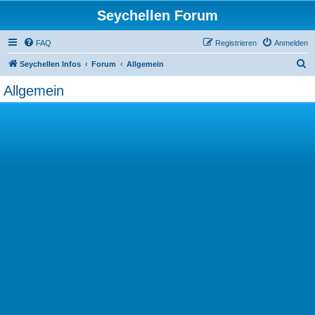
Seychellen Forum
FAQ
Registrieren
Anmelden
S
Seychellen Infos
Forum
Allgemein
u
Allgemein
c
h
e