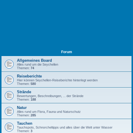
Forum
Allgemeines Board
Alles rund um die Seychellen
Themen:
74
Reiseberichte
Hier können Seychellen-Reiseberichte hinterlegt werden
Themen:
580
Strände
Bewertungen, Beschreibungen, ... der Strände
Themen:
188
Natur
Alles rund um Flora, Fauna und Naturschutz
Themen:
285
Tauchen
Tauchspots, Schnorcheltipps und alles über die Welt unter Wasser
Themen:
3