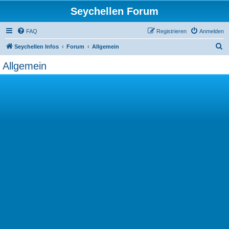
Seychellen Forum
FAQ
Registrieren
Anmelden
S
Seychellen Infos
Forum
Allgemein
u
Allgemein
c
h
e