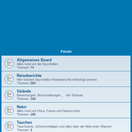
Forum
Allgemeines Board
Alles rund um die Seychellen
Themen:
74
Reiseberichte
Hier können Seychellen-Reiseberichte hinterlegt werden
Themen:
580
Strände
Bewertungen, Beschreibungen, ... der Strände
Themen:
188
Natur
Alles rund um Flora, Fauna und Naturschutz
Themen:
285
Tauchen
Tauchspots, Schnorcheltipps und alles über die Welt unter Wasser
Themen:
3