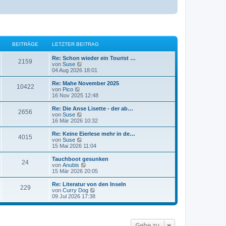
BEITRÄGE
LETZTER BEITRAG
Re: Schon wieder ein Tourist …
2159
N
von
Suse
e
04 Aug 2026 18:01
u
e
Re: Mahe November 2025
10422
s
N
von
Pico
t
e
16 Nov 2025 12:48
e
u
r
e
Re: Die Anse Lisette - der ab…
2656
B
s
N
von
Suse
e
t
e
16 Mär 2026 10:32
i
e
u
t
r
e
Re: Keine Eierlese mehr in de…
r
4015
B
s
N
von
Suse
a
e
t
e
15 Mai 2026 11:04
g
i
e
u
t
r
e
Tauchboot gesunken
r
24
B
s
N
von
Anubis
a
e
t
e
15 Mär 2026 20:05
g
i
e
u
t
r
e
Re: Literatur von den Inseln
r
229
B
s
N
von
Curry Dog
a
e
t
e
09 Jul 2026 17:38
g
i
e
u
t
r
e
r
B
s
a
e
t
Gehe zu
g
i
e