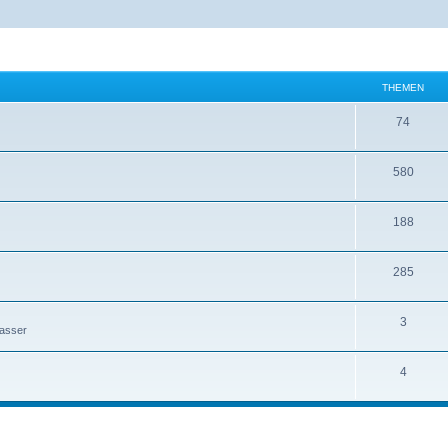
THEMEN
74
580
188
285
3
Wasser
4