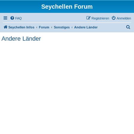
Seychellen Forum
FAQ
Registrieren
Anmelden
S
Seychellen Infos
Forum
Sonstiges
Andere Länder
u
Andere Länder
c
h
e