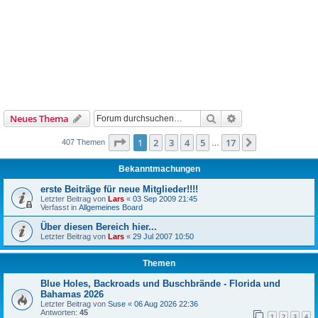
Suche
Erweiterte Suche
Neues Thema
Seite
1
von
17
1
2
3
4
5
17
Nächste
407 Themen
…
Bekanntmachungen
erste Beiträge für neue Mitglieder!!!!
Letzter Beitrag von
Lars
«
03 Sep 2009 21:45
Verfasst in
Allgemeines Board
Über diesen Bereich hier...
Letzter Beitrag von
Lars
«
29 Jul 2007 10:50
Themen
Blue Holes, Backroads und Buschbrände - Florida und
Bahamas 2026
Letzter Beitrag von
Suse
«
06 Aug 2026 22:36
Antworten:
45
1
2
3
4