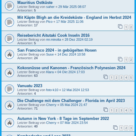
Mauritius Ostküste
Letzter Beitrag von
saher
«
29 Mär 2025 08:07
Antworten:
5
Mit Käptn Bligh an die Kreideküste - England im Herbst 2024
Letzter Beitrag von
Pico
«
17 Mär 2025 11:06
Antworten:
17
1
2
Reisebericht Aitutaki Cook Inseln 2016
Letzter Beitrag von
mr.minolta
«
28 Dez 2024 02:19
Antworten:
5
San Francisco 2024 - in gebügelten Hosen
Letzter Beitrag von
Suse
«
14 Dez 2024 10:58
Antworten:
24
1
2
Kokosnüsse und Kanonen - Französisch Polynesien 2024
Letzter Beitrag von
Klara
«
04 Okt 2024 17:03
Antworten:
63
1
2
3
4
5
Vanuatu 2023
Letzter Beitrag von
foto-k10
«
12 Mai 2024 12:53
Antworten:
4
Die Challenge mit dem Challenger - Florida im April 2023
Letzter Beitrag von
Cherry
«
05 Mai 2024 21:47
Antworten:
71
1
2
3
4
5
Autumn in New York - 8 Tage im September 2022
Letzter Beitrag von
Cherry
«
07 Mär 2024 23:54
Antworten:
40
1
2
3