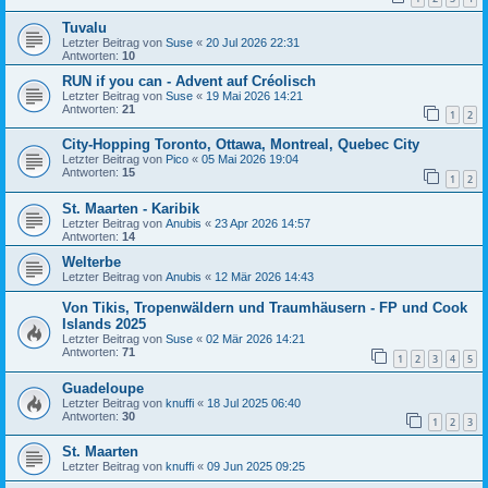
Tuvalu
Letzter Beitrag von
Suse
«
20 Jul 2026 22:31
Antworten:
10
RUN if you can - Advent auf Créolisch
Letzter Beitrag von
Suse
«
19 Mai 2026 14:21
Antworten:
21
1
2
City-Hopping Toronto, Ottawa, Montreal, Quebec City
Letzter Beitrag von
Pico
«
05 Mai 2026 19:04
Antworten:
15
1
2
St. Maarten - Karibik
Letzter Beitrag von
Anubis
«
23 Apr 2026 14:57
Antworten:
14
Welterbe
Letzter Beitrag von
Anubis
«
12 Mär 2026 14:43
Von Tikis, Tropenwäldern und Traumhäusern - FP und Cook
Islands 2025
Letzter Beitrag von
Suse
«
02 Mär 2026 14:21
Antworten:
71
1
2
3
4
5
Guadeloupe
Letzter Beitrag von
knuffi
«
18 Jul 2025 06:40
Antworten:
30
1
2
3
St. Maarten
Letzter Beitrag von
knuffi
«
09 Jun 2025 09:25