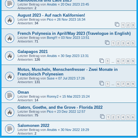
Kambodscha und Laos 2023
Letzter Beitrag von
Anubis
«
20 Dez 2023 23:45
Antworten:
2
August 2023 - Auf nach Kalifornien!
Letzter Beitrag von
Pico
«
26 Nov 2023 16:34
Antworten:
34
1
2
3
French Polynesia in April/May 2023 (Travelogue in English)
Letzter Beitrag von
Bong!!!
«
03 Nov 2023 13:51
Antworten:
71
1
2
3
4
5
Galapagos 2021
Letzter Beitrag von
Anubis
«
30 Sep 2023 13:31
Antworten:
126
1
6
7
8
9
…
Motus, Muscheln, Menschenfresser - Zwei Monate in
Französisch Polynesien
Letzter Beitrag von
Suse
«
07 Jul 2023 17:26
Antworten:
131
1
6
7
8
9
…
Oman
Letzter Beitrag von
Ronny2
«
15 Mai 2023 15:24
Antworten:
14
Gators, Goethe, and the Grove - Florida 2022
Letzter Beitrag von
Pico
«
23 Dez 2022 12:57
Antworten:
75
1
2
3
4
5
6
Salomonen 2022
Letzter Beitrag von
Anubis
«
30 Nov 2022 19:29
Antworten:
2