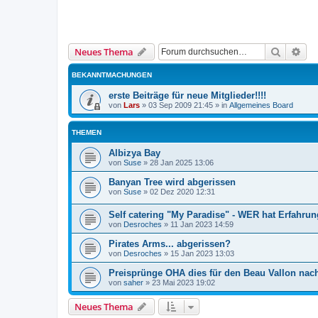
Suche
Erw
Neues Thema
BEKANNTMACHUNGEN
erste Beiträge für neue Mitglieder!!!!
von
Lars
»
03 Sep 2009 21:45
» in
Allgemeines Board
THEMEN
Albizya Bay
von
Suse
»
28 Jan 2025 13:06
Banyan Tree wird abgerissen
von
Suse
»
02 Dez 2020 12:31
Self catering "My Paradise" - WER hat Erfahru
von
Desroches
»
11 Jan 2023 14:59
Pirates Arms... abgerissen?
von
Desroches
»
15 Jan 2023 13:03
Preisprünge OHA dies für den Beau Vallon nac
von
saher
»
23 Mai 2023 19:02
Neues Thema