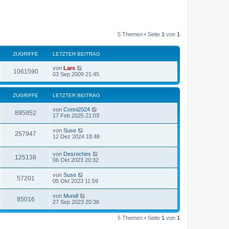
5 Themen • Seite
1
von
1
ZUGRIFFE
LETZTER BEITRAG
von
Lars
1061590
03 Sep 2009 21:45
ZUGRIFFE
LETZTER BEITRAG
von
Conni2024
895952
17 Feb 2025 21:03
von
Suse
257947
12 Dez 2024 18:48
von
Desroches
125138
06 Okt 2023 20:32
von
Suse
57201
05 Okt 2023 11:59
von
Mundl
85016
27 Sep 2023 20:36
5 Themen • Seite
1
von
1