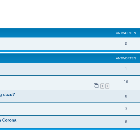
eiterte Suche
ANTWORTEN
0
ANTWORTEN
1
16
1
2
ng dazu?
8
3
h Corona
8