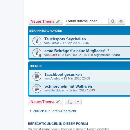
Suche
Erw
Neues Thema
BEKANNTMACHUNGEN
Tauchspots Seychellen
von
Biebie
»
17 Sep 2009 12:46
erste Beiträge für neue Mitglieder!!!!
von
Lars
»
03 Sep 2009 21:45
» in
Allgemeines Board
THEMEN
Tauchboot gesunken
von
Anubis
»
15 Mär 2026 20:05
Schnorcheln mit Walhaien
von
DerBolzen
»
02 Aug 2017 12:43
Neues Thema
Zurück zur Foren-Übersicht
BERECHTIGUNGEN IN DIESEM FORUM
Du darfst
keine
neuen Themen in diesem Forum erstellen.