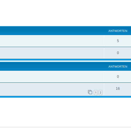
eiterte Suche
ANTWORTEN
5
0
ANTWORTEN
0
16
1
2