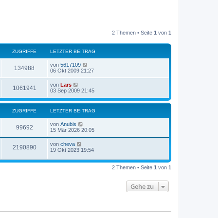
2 Themen • Seite
1
von
1
ZUGRIFFE
LETZTER BEITRAG
von
5617109
134988
06 Okt 2009 21:27
von
Lars
1061941
03 Sep 2009 21:45
ZUGRIFFE
LETZTER BEITRAG
von
Anubis
99692
15 Mär 2026 20:05
von
cheva
2190890
19 Okt 2023 19:54
2 Themen • Seite
1
von
1
Gehe zu