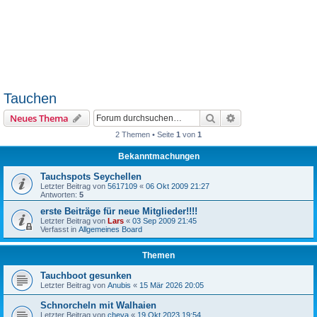
Tauchen
Suche
Erweiterte Suche
Neues Thema
2 Themen • Seite
1
von
1
Bekanntmachungen
Tauchspots Seychellen
Letzter Beitrag von
5617109
«
06 Okt 2009 21:27
Antworten:
5
erste Beiträge für neue Mitglieder!!!!
Letzter Beitrag von
Lars
«
03 Sep 2009 21:45
Verfasst in
Allgemeines Board
Themen
Tauchboot gesunken
Letzter Beitrag von
Anubis
«
15 Mär 2026 20:05
Schnorcheln mit Walhaien
Letzter Beitrag von
cheva
«
19 Okt 2023 19:54