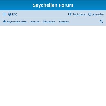
Seychellen Forum
FAQ
Registrieren
Anmelden
S
Seychellen Infos
Forum
Allgemein
Tauchen
u
c
h
e