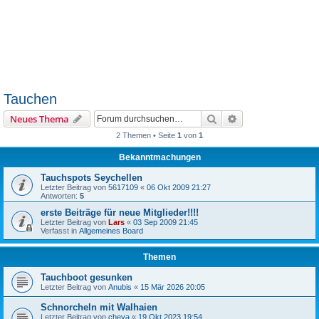
Tauchen
Suche
Erweiterte Suche
Neues Thema
2 Themen • Seite
1
von
1
Bekanntmachungen
Tauchspots Seychellen
Letzter Beitrag von
5617109
«
06 Okt 2009 21:27
Antworten:
5
erste Beiträge für neue Mitglieder!!!!
Letzter Beitrag von
Lars
«
03 Sep 2009 21:45
Verfasst in
Allgemeines Board
Themen
Tauchboot gesunken
Letzter Beitrag von
Anubis
«
15 Mär 2026 20:05
Schnorcheln mit Walhaien
Letzter Beitrag von
cheva
«
19 Okt 2023 19:54