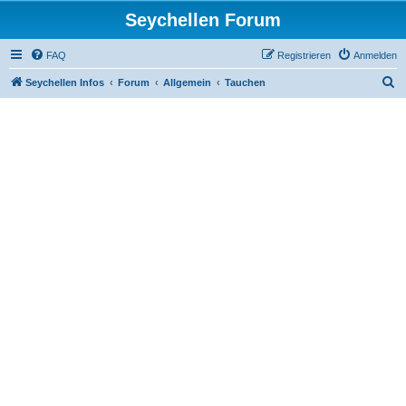
Seychellen Forum
FAQ
Registrieren
Anmelden
S
Seychellen Infos
Forum
Allgemein
Tauchen
u
c
h
e