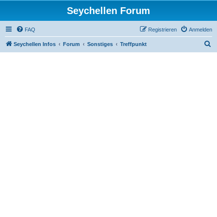
Seychellen Forum
FAQ
Registrieren
Anmelden
S
Seychellen Infos
Forum
Sonstiges
Treffpunkt
u
c
h
e