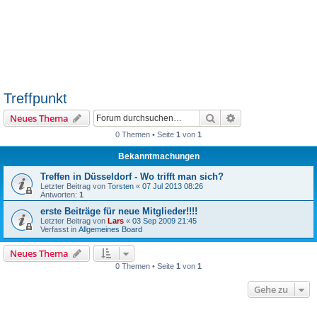
Treffpunkt
Suche
Erweiterte Suche
Neues Thema
0 Themen • Seite
1
von
1
Bekanntmachungen
Treffen in Düsseldorf - Wo trifft man sich?
Letzter Beitrag von
Torsten
«
07 Jul 2013 08:26
Antworten:
1
erste Beiträge für neue Mitglieder!!!!
Letzter Beitrag von
Lars
«
03 Sep 2009 21:45
Verfasst in
Allgemeines Board
Neues Thema
0 Themen • Seite
1
von
1
Gehe zu