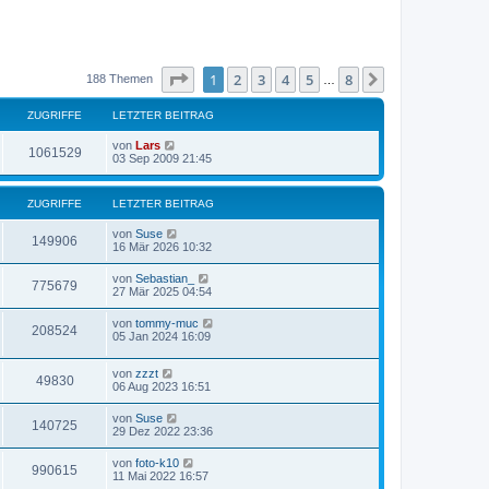
Seite
1
von
8
1
2
3
4
5
8
Nächste
188 Themen
…
ZUGRIFFE
LETZTER BEITRAG
von
Lars
1061529
03 Sep 2009 21:45
ZUGRIFFE
LETZTER BEITRAG
von
Suse
149906
16 Mär 2026 10:32
von
Sebastian_
775679
27 Mär 2025 04:54
von
tommy-muc
208524
05 Jan 2024 16:09
von
zzzt
49830
06 Aug 2023 16:51
von
Suse
140725
29 Dez 2022 23:36
von
foto-k10
990615
11 Mai 2022 16:57