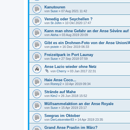
Kanutouren
von
Suse
»
07 Aug 2021 11:42
Venedig oder Seychellen ?
von
St-John
»
10 Okt 2020 17:47
Kann man ohne Gefahr an der Anse Sévère auf 
von
Aloha
»
03 Aug 2019 20:09
Gibt es ein Drohnen-Foto von der Anse Union/A
von
pstein
»
16 Dez 2019 06:33
Freizeitpark in Port Launay
von
Suse
»
27 Sep 2018 07:59
Anse Lazio wieder ohne Netz
von
Cherry
»
03 Jan 2017 22:31
Haie Anse Coco...
von
Ronny2
»
10 Apr 2019 09:34
Strände auf Mahe
von
KimJ
»
26 Jun 2018 15:52
Müllsammelaktion an der Anse Royale
von
Suse
»
15 Apr 2019 23:17
Seegras im Oktober
von
DerLeisereiter83
»
14 Apr 2019 23:35
Grand Anse Praslin im März?