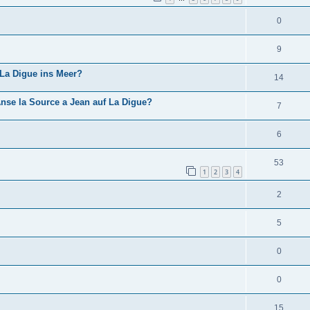
0
9
La Digue ins Meer?
14
nse la Source a Jean auf La Digue?
7
6
53
1
2
3
4
2
5
0
0
15