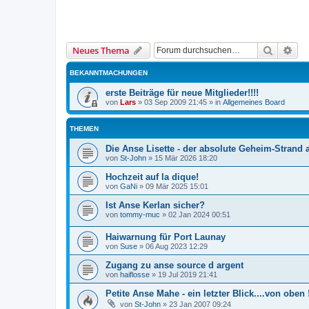
Suche
Erw
Neues Thema
BEKANNTMACHUNGEN
erste Beiträge für neue Mitglieder!!!!
von
Lars
»
03 Sep 2009 21:45
» in
Allgemeines Board
THEMEN
Die Anse Lisette - der absolute Geheim-Strand 
von
St-John
»
15 Mär 2026 18:20
Hochzeit auf la dique!
von
GaNi
»
09 Mär 2025 15:01
Ist Anse Kerlan sicher?
von
tommy-muc
»
02 Jan 2024 00:51
Haiwarnung für Port Launay
von
Suse
»
06 Aug 2023 12:29
Zugang zu anse source d argent
von
haiflosse
»
19 Jul 2019 21:41
Petite Anse Mahe - ein letzter Blick....von oben 
von
St-John
»
23 Jan 2007 09:24