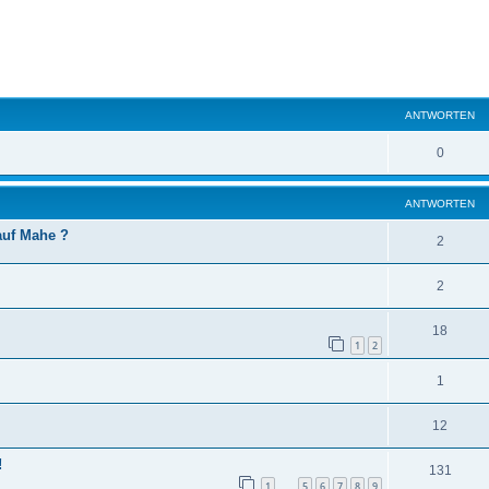
eiterte Suche
ANTWORTEN
0
ANTWORTEN
auf Mahe ?
2
2
18
1
2
1
12
!
131
1
5
6
7
8
9
…