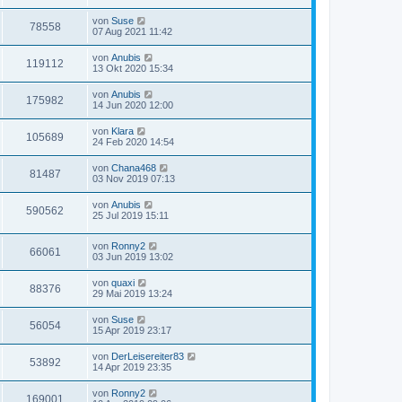
von
Suse
78558
07 Aug 2021 11:42
von
Anubis
119112
13 Okt 2020 15:34
von
Anubis
175982
14 Jun 2020 12:00
von
Klara
105689
24 Feb 2020 14:54
von
Chana468
81487
03 Nov 2019 07:13
von
Anubis
590562
25 Jul 2019 15:11
von
Ronny2
66061
03 Jun 2019 13:02
von
quaxi
88376
29 Mai 2019 13:24
von
Suse
56054
15 Apr 2019 23:17
von
DerLeisereiter83
53892
14 Apr 2019 23:35
von
Ronny2
169001