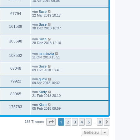
10 Apr 2019 09:06
von
Suse
67794
22 Mär 2019 10:17
von
Suse
161539
30 Dez 2018 10:37
von
Suse
303698
28 Dez 2018 12:10
von
mr.minolta
108502
11 Okt 2018 13:51
von
Suse
68048
09 Okt 2018 18:40
von
quaxi
79922
09 Apr 2018 16:32
von
Surfy
83065
21 Feb 2018 20:10
von
Klara
175783
05 Feb 2018 09:59
Seite
1
von
8
1
2
3
4
5
8
Nächste
188 Themen
…
Gehe zu