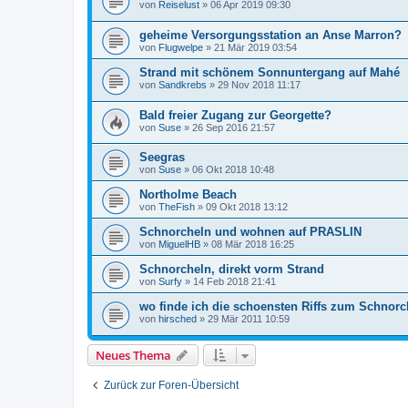
von
Reiselust
»
06 Apr 2019 09:30
geheime Versorgungsstation an Anse Marron?
von
Flugwelpe
»
21 Mär 2019 03:54
Strand mit schönem Sonnuntergang auf Mahé
von
Sandkrebs
»
29 Nov 2018 11:17
Bald freier Zugang zur Georgette?
von
Suse
»
26 Sep 2016 21:57
Seegras
von
Suse
»
06 Okt 2018 10:48
Northolme Beach
von
TheFish
»
09 Okt 2018 13:12
Schnorcheln und wohnen auf PRASLIN
von
MiguelHB
»
08 Mär 2018 16:25
Schnorcheln, direkt vorm Strand
von
Surfy
»
14 Feb 2018 21:41
wo finde ich die schoensten Riffs zum Schnorc
von
hirsched
»
29 Mär 2011 10:59
Neues Thema
Zurück zur Foren-Übersicht