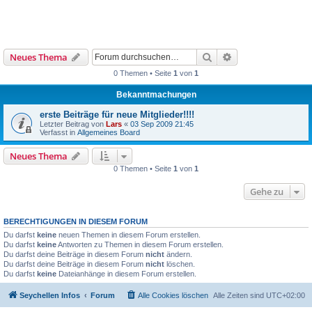
Suche
Erweiterte Suche
Neues Thema
0 Themen • Seite
1
von
1
Bekanntmachungen
erste Beiträge für neue Mitglieder!!!!
Letzter Beitrag von
Lars
«
03 Sep 2009 21:45
Verfasst in
Allgemeines Board
Neues Thema
0 Themen • Seite
1
von
1
Gehe zu
BERECHTIGUNGEN IN DIESEM FORUM
Du darfst
keine
neuen Themen in diesem Forum erstellen.
Du darfst
keine
Antworten zu Themen in diesem Forum erstellen.
Du darfst deine Beiträge in diesem Forum
nicht
ändern.
Du darfst deine Beiträge in diesem Forum
nicht
löschen.
Du darfst
keine
Dateianhänge in diesem Forum erstellen.
Seychellen Infos
Forum
Alle Cookies löschen
Alle Zeiten sind
UTC+02:00