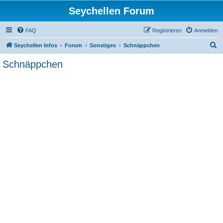
Seychellen Forum
FAQ
Registrieren
Anmelden
S
Seychellen Infos
Forum
Sonstiges
Schnäppchen
u
Schnäppchen
c
h
e