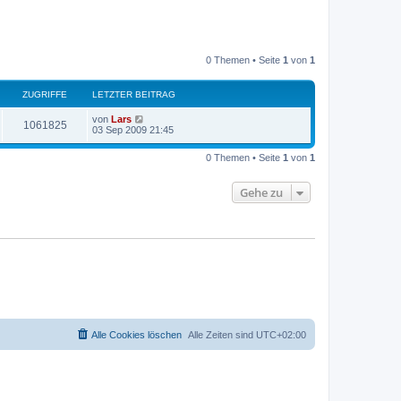
0 Themen • Seite
1
von
1
ZUGRIFFE
LETZTER BEITRAG
von
Lars
1061825
03 Sep 2009 21:45
0 Themen • Seite
1
von
1
Gehe zu
Alle Cookies löschen
Alle Zeiten sind
UTC+02:00