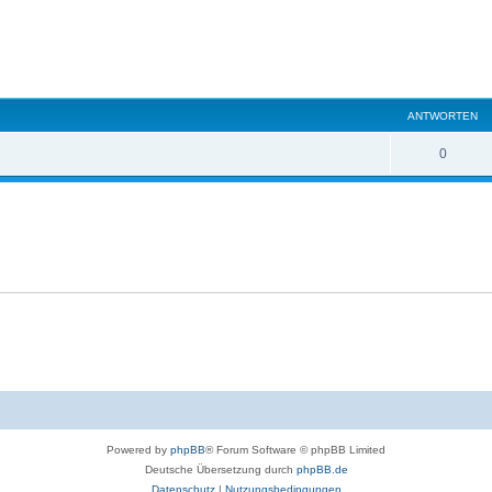
eiterte Suche
ANTWORTEN
0
Powered by
phpBB
® Forum Software © phpBB Limited
Deutsche Übersetzung durch
phpBB.de
Datenschutz
|
Nutzungsbedingungen