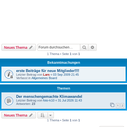
Suche
Erweiterte Suche
Neues Thema
1 Thema • Seite
1
von
1
Bekanntmachungen
erste Beiträge für neue Mitglieder!!!!
Letzter Beitrag von
Lars
«
03 Sep 2009 21:45
Verfasst in
Allgemeines Board
Themen
Der menschengemachte Klimawandel
Letzter Beitrag von
foto-k10
«
31 Jul 2026 11:43
Antworten:
23
1
2
Neues Thema
1 Thema • Seite
1
von
1