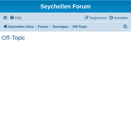
Seychellen Forum
FAQ
Registrieren
Anmelden
S
Seychellen Infos
Forum
Sonstiges
Off-Topic
u
Off-Topic
c
h
e