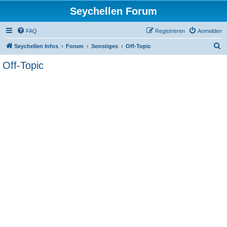
Seychellen Forum
FAQ
Registrieren
Anmelden
S
Seychellen Infos
Forum
Sonstiges
Off-Topic
u
Off-Topic
c
h
e