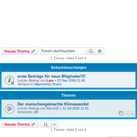
Suche
Erweiterte Suche
Neues Thema
1 Thema • Seite
1
von
1
Bekanntmachungen
erste Beiträge für neue Mitglieder!!!!
Letzter Beitrag von
Lars
«
03 Sep 2009 21:45
Verfasst in
Allgemeines Board
Themen
Der menschengemachte Klimawandel
Letzter Beitrag von
foto-k10
«
31 Jul 2026 11:43
Antworten:
23
1
2
Neues Thema
1 Thema • Seite
1
von
1