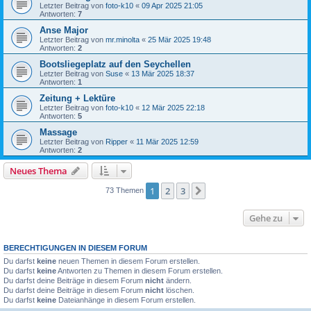
Letzter Beitrag von
foto-k10
«
09 Apr 2025 21:05
Antworten:
7
Anse Major
Letzter Beitrag von
mr.minolta
«
25 Mär 2025 19:48
Antworten:
2
Bootsliegeplatz auf den Seychellen
Letzter Beitrag von
Suse
«
13 Mär 2025 18:37
Antworten:
1
Zeitung + Lektüre
Letzter Beitrag von
foto-k10
«
12 Mär 2025 22:18
Antworten:
5
Massage
Letzter Beitrag von
Ripper
«
11 Mär 2025 12:59
Antworten:
2
Neues Thema
1
2
3
Nächste
73 Themen
Gehe zu
BERECHTIGUNGEN IN DIESEM FORUM
Du darfst
keine
neuen Themen in diesem Forum erstellen.
Du darfst
keine
Antworten zu Themen in diesem Forum erstellen.
Du darfst deine Beiträge in diesem Forum
nicht
ändern.
Du darfst deine Beiträge in diesem Forum
nicht
löschen.
Du darfst
keine
Dateianhänge in diesem Forum erstellen.