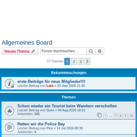
Allgemeines Board
Suche
Erweiterte Suche
Neues Thema
1
2
3
Nächste
73 Themen
Bekanntmachungen
erste Beiträge für neue Mitglieder!!!!
Letzter Beitrag von
Lars
«
03 Sep 2009 21:45
Themen
Schon wieder ein Tourist beim Wandern verschollen
Letzter Beitrag von
Suse
«
04 Aug 2026 18:01
Antworten:
141
1
7
8
9
10
…
Retten wir die Police Bay
Letzter Beitrag von
Pico
«
14 Jul 2026 08:35
Antworten:
4