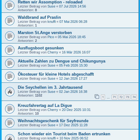
Retten wir Assomption - reloaded
Letzter Beitrag von
Suse
«
07 Jul 2026 14:56
Antworten:
8
Waldbrand auf Praslin
Letzter Beitrag von
knuffi
«
07 Mai 2026 06:28
Antworten:
1
Marston St.Ange verstorben
Letzter Beitrag von
Pico
«
05 Mai 2026 18:45
Antworten:
2
Ausflugsboot gesunken
Letzter Beitrag von
Cherry
«
16 Mär 2026 16:07
Aktuelle Zahlen zu Dengue und Chikungunya
Letzter Beitrag von
Suse
«
05 Feb 2026 15:30
Ökosteuer für kleine Hotels abgeschafft
Letzter Beitrag von
Suse
«
12 Jan 2026 17:27
Die Seychellen im 3. Jahrtausend
Letzter Beitrag von
Suse
«
02 Jan 2026 16:38
Antworten:
1102
1
71
72
73
74
…
Kreuzfahrertag auf La Digue
Letzter Beitrag von
Cherry
«
20 Dez 2025 10:31
Antworten:
10
Weihnachtsgeschenk für Seyfreunde
Letzter Beitrag von
Suse
«
17 Dez 2025 11:28
Schon wieder ein Tourist beim Baden ertrunken
Letzter Beitrag von
knuffi
«
10 Nov 2025 06:52