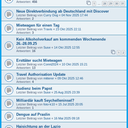
Antworten:
456
1
28
29
30
31
…
Neue Direktverbindung ab Deutschland mit Discover
Letzter Beitrag von
Curry Dog
«
04 Nov 2025 17:44
Antworten:
2
Mietwagen für einen Tag
Letzter Beitrag von
Travis
«
23 Okt 2025 22:11
Antworten:
3
Kein Alkoholverkauf am kommenden Wochenende
26.-28.09.25
Letzter Beitrag von
Suse
«
14 Okt 2025 12:55
Antworten:
16
1
2
Ersttäter sucht Mietwagen
Letzter Beitrag von
Conni2024
«
10 Okt 2025 15:21
Antworten:
13
Travel Authorisation Update
Letzter Beitrag von
mitterer
«
09 Okt 2025 12:46
Antworten:
4
Audienz beim Papst
Letzter Beitrag von
Suse
«
25 Aug 2025 23:39
Milliardär kauft Seychelleninsel?
Letzter Beitrag von
foto-k10
«
15 Jul 2025 20:05
Antworten:
1
Dengue auf Praslin
Letzter Beitrag von
Suse
«
16 Mai 2025 09:18
Haisichtung an der Lazio