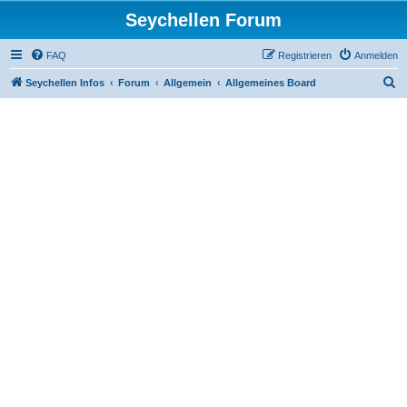
Seychellen Forum
FAQ
Registrieren
Anmelden
S
Seychellen Infos
Forum
Allgemein
Allgemeines Board
u
c
h
e