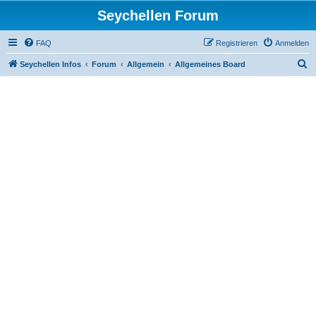
Seychellen Forum
FAQ
Registrieren
Anmelden
S
Seychellen Infos
Forum
Allgemein
Allgemeines Board
u
c
h
e