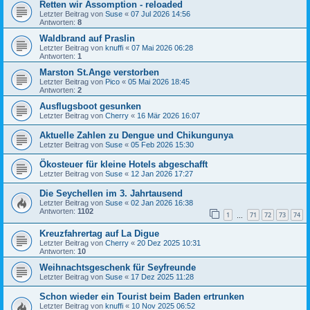
Retten wir Assomption - reloaded
Letzter Beitrag von
Suse
«
07 Jul 2026 14:56
Antworten:
8
Waldbrand auf Praslin
Letzter Beitrag von
knuffi
«
07 Mai 2026 06:28
Antworten:
1
Marston St.Ange verstorben
Letzter Beitrag von
Pico
«
05 Mai 2026 18:45
Antworten:
2
Ausflugsboot gesunken
Letzter Beitrag von
Cherry
«
16 Mär 2026 16:07
Aktuelle Zahlen zu Dengue und Chikungunya
Letzter Beitrag von
Suse
«
05 Feb 2026 15:30
Ökosteuer für kleine Hotels abgeschafft
Letzter Beitrag von
Suse
«
12 Jan 2026 17:27
Die Seychellen im 3. Jahrtausend
Letzter Beitrag von
Suse
«
02 Jan 2026 16:38
Antworten:
1102
1
71
72
73
74
…
Kreuzfahrertag auf La Digue
Letzter Beitrag von
Cherry
«
20 Dez 2025 10:31
Antworten:
10
Weihnachtsgeschenk für Seyfreunde
Letzter Beitrag von
Suse
«
17 Dez 2025 11:28
Schon wieder ein Tourist beim Baden ertrunken
Letzter Beitrag von
knuffi
«
10 Nov 2025 06:52