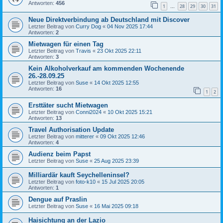
Antworten:
456
1
28
29
30
31
…
Neue Direktverbindung ab Deutschland mit Discover
Letzter Beitrag von
Curry Dog
«
04 Nov 2025 17:44
Antworten:
2
Mietwagen für einen Tag
Letzter Beitrag von
Travis
«
23 Okt 2025 22:11
Antworten:
3
Kein Alkoholverkauf am kommenden Wochenende
26.-28.09.25
Letzter Beitrag von
Suse
«
14 Okt 2025 12:55
Antworten:
16
1
2
Ersttäter sucht Mietwagen
Letzter Beitrag von
Conni2024
«
10 Okt 2025 15:21
Antworten:
13
Travel Authorisation Update
Letzter Beitrag von
mitterer
«
09 Okt 2025 12:46
Antworten:
4
Audienz beim Papst
Letzter Beitrag von
Suse
«
25 Aug 2025 23:39
Milliardär kauft Seychelleninsel?
Letzter Beitrag von
foto-k10
«
15 Jul 2025 20:05
Antworten:
1
Dengue auf Praslin
Letzter Beitrag von
Suse
«
16 Mai 2025 09:18
Haisichtung an der Lazio