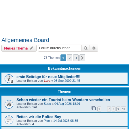
Allgemeines Board
Suche
Erweiterte Suche
Neues Thema
1
2
3
Nächste
73 Themen
Bekanntmachungen
erste Beiträge für neue Mitglieder!!!!
Letzter Beitrag von
Lars
«
03 Sep 2009 21:45
Themen
Schon wieder ein Tourist beim Wandern verschollen
Letzter Beitrag von
Suse
«
04 Aug 2026 18:01
Antworten:
141
1
7
8
9
10
…
Retten wir die Police Bay
Letzter Beitrag von
Pico
«
14 Jul 2026 08:35
Antworten:
4