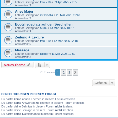
Letzter Beitrag von
foto-k10
«
09 Apr 2025 21:05
Antworten:
7
Anse Major
Letzter Beitrag von
mr.minolta
«
25 Mär 2025 19:48
Antworten:
2
Bootsliegeplatz auf den Seychellen
Letzter Beitrag von
Suse
«
13 Mär 2025 18:37
Antworten:
1
Zeitung + Lektüre
Letzter Beitrag von
foto-k10
«
12 Mär 2025 22:18
Antworten:
5
Massage
Letzter Beitrag von
Ripper
«
11 Mär 2025 12:59
Antworten:
2
Neues Thema
1
2
3
Nächste
73 Themen
Gehe zu
BERECHTIGUNGEN IN DIESEM FORUM
Du darfst
keine
neuen Themen in diesem Forum erstellen.
Du darfst
keine
Antworten zu Themen in diesem Forum erstellen.
Du darfst deine Beiträge in diesem Forum
nicht
ändern.
Du darfst deine Beiträge in diesem Forum
nicht
löschen.
Du darfst
keine
Dateianhänge in diesem Forum erstellen.