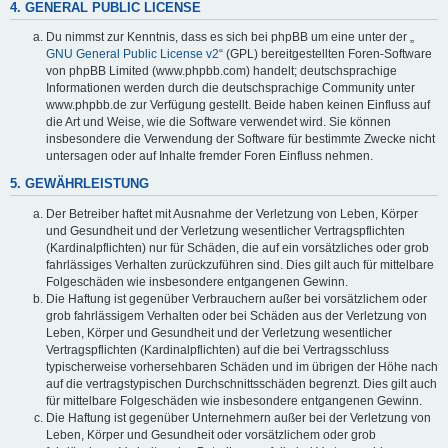
4. GENERAL PUBLIC LICENSE
Du nimmst zur Kenntnis, dass es sich bei phpBB um eine unter der „
GNU General Public License v2
“ (GPL) bereitgestellten Foren-Software
von phpBB Limited (www.phpbb.com) handelt; deutschsprachige
Informationen werden durch die deutschsprachige Community unter
www.phpbb.de zur Verfügung gestellt. Beide haben keinen Einfluss auf
die Art und Weise, wie die Software verwendet wird. Sie können
insbesondere die Verwendung der Software für bestimmte Zwecke nicht
untersagen oder auf Inhalte fremder Foren Einfluss nehmen.
5. GEWÄHRLEISTUNG
Der Betreiber haftet mit Ausnahme der Verletzung von Leben, Körper
und Gesundheit und der Verletzung wesentlicher Vertragspflichten
(Kardinalpflichten) nur für Schäden, die auf ein vorsätzliches oder grob
fahrlässiges Verhalten zurückzuführen sind. Dies gilt auch für mittelbare
Folgeschäden wie insbesondere entgangenen Gewinn.
Die Haftung ist gegenüber Verbrauchern außer bei vorsätzlichem oder
grob fahrlässigem Verhalten oder bei Schäden aus der Verletzung von
Leben, Körper und Gesundheit und der Verletzung wesentlicher
Vertragspflichten (Kardinalpflichten) auf die bei Vertragsschluss
typischerweise vorhersehbaren Schäden und im übrigen der Höhe nach
auf die vertragstypischen Durchschnittsschäden begrenzt. Dies gilt auch
für mittelbare Folgeschäden wie insbesondere entgangenen Gewinn.
Die Haftung ist gegenüber Unternehmern außer bei der Verletzung von
Leben, Körper und Gesundheit oder vorsätzlichem oder grob