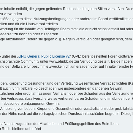
ine Inhalte enthält, die gegen geltendes Recht oder die guten Sitten verstoßen. Du 
 zu verwenden.
erstößen gegen diese Nutzungsbedingungen oder anderer im Board veröffentlichte
ßen und dir ein Hausverbot erteilen.
ortung für die Inhalte von Beiträgen übernimmt, die er nicht selbst erstellt hat od
jederzeit zu löschen oder zu sperren.
räge abzuändern, sofern sie gegen o. g. Regeln verstoßen oder geeignet sind, dem
 unter der „
GNU General Public License v2
“ (GPL) bereitgestellten Foren-Softwa
chsprachige Community unter www.phpbb.de zur Verfügung gestellt. Beide haben ke
g der Software für bestimmte Zwecke nicht untersagen oder auf Inhalte fremder F
ben, Körper und Gesundheit und der Verletzung wesentlicher Vertragspflichten (Kard
gilt auch für mittelbare Folgeschäden wie insbesondere entgangenen Gewinn.
ätzlichem oder grob fahrlässigem Verhalten oder bei Schäden aus der Verletzung 
 die bei Vertragsschluss typischerweise vorhersehbaren Schäden und im übrigen de
wie insbesondere entgangenen Gewinn.
erletzung von Leben, Körper und Gesundheit oder vorsätzlichem oder grob fahrläs
der Höhe nach auf die vertragstypischen Durchschnittsschäden begrenzt. Dies gi
mäß auch zugunsten der Mitarbeiter und Erfüllungsgehilfen des Betreibers.
 Recht bleiben unberührt.