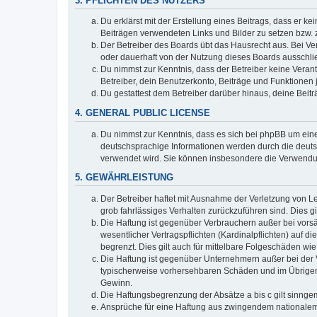
3. PFLICHTEN DES NUTZERS
Du erklärst mit der Erstellung eines Beitrags, dass er ke
Beiträgen verwendeten Links und Bilder zu setzen bzw.
Der Betreiber des Boards übt das Hausrecht aus. Bei V
oder dauerhaft von der Nutzung dieses Boards ausschlie
Du nimmst zur Kenntnis, dass der Betreiber keine Verantw
Betreiber, dein Benutzerkonto, Beiträge und Funktionen 
Du gestattest dem Betreiber darüber hinaus, deine Beit
4. GENERAL PUBLIC LICENSE
Du nimmst zur Kenntnis, dass es sich bei phpBB um eine
deutschsprachige Informationen werden durch die deuts
verwendet wird. Sie können insbesondere die Verwendun
5. GEWÄHRLEISTUNG
Der Betreiber haftet mit Ausnahme der Verletzung von Le
grob fahrlässiges Verhalten zurückzuführen sind. Dies 
Die Haftung ist gegenüber Verbrauchern außer bei vors
wesentlicher Vertragspflichten (Kardinalpflichten) auf
begrenzt. Dies gilt auch für mittelbare Folgeschäden 
Die Haftung ist gegenüber Unternehmern außer bei der V
typischerweise vorhersehbaren Schäden und im Übrigen 
Gewinn.
Die Haftungsbegrenzung der Absätze a bis c gilt sinnge
Ansprüche für eine Haftung aus zwingendem nationalem