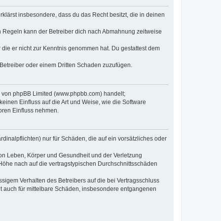
erklärst insbesondere, dass du das Recht besitzt, die in deinen
n Regeln kann der Betreiber dich nach Abmahnung zeitweise
er die er nicht zur Kenntnis genommen hat. Du gestattest dem
 Betreiber oder einem Dritten Schaden zuzufügen.
re von phpBB Limited (www.phpbb.com) handelt;
inen Einfluss auf die Art und Weise, wie die Software
oren Einfluss nehmen.
inalpflichten) nur für Schäden, die auf ein vorsätzliches oder
von Leben, Körper und Gesundheit und der Verletzung
r Höhe nach auf die vertragstypischen Durchschnittsschäden
sigem Verhalten des Betreibers auf die bei Vertragsschluss
lt auch für mittelbare Schäden, insbesondere entgangenen